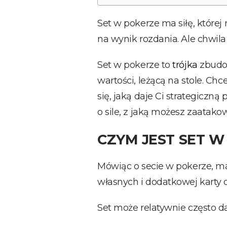
Set w pokerze ma siłę, któr
na wynik rozdania. Ale chwila
Set w pokerze to
trójka
zbudow
wartości, leżącą na stole. Ch
się, jaką daje Ci strategiczną
o sile, z jaką możesz zaatako
CZYM JEST SET W
Mówiąc o secie w pokerze, ma 
własnych i dodatkowej karty o
Set może relatywnie często d