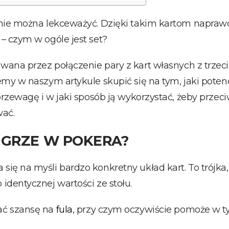
ej nie można lekceważyć. Dzięki takim kartom napr
 – czym w ogóle jest set?
ana przez połączenie pary z kart własnych z trzecią
cemy w naszym artykule skupić się na tym, jaki poten
 przewagę i w jaki sposób ją wykorzystać, żeby przec
wać.
 GRZE W POKERA?
się na myśli bardzo konkretny układ kart. To trójka,
 identycznej wartości ze stołu.
ać szansę na
fula
, przy czym oczywiście pomoże w ty