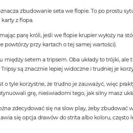
oznacza zbudowanie seta we flopie. To po prostu sytua
karty z flopa.
ając parę króli, jeśli we flopie krupier wyłoży na st
nie powtórzy przy kartach o tej samej wartości).
 między setem a tripsem. Oba układy to trójki, ale tr
 Tripsy są znacznie lepiej widoczne i trudniej je korz
t o tyle korzystne, że trudno je zauważyć, więc pra
tynuowali grę, nieświadomi tego, jak silny masz ukł
o można zdecydować się na slow play, żeby zbudować
awia się opcja drawów do strita albo koloru, często 