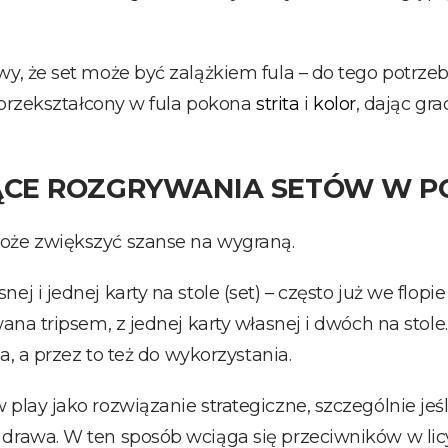
y, że set może być zalążkiem fula – do tego potrzeba 
w przekształcony w fula pokona
strita
i
kolor
, dając gr
ĄCE ROZGRYWANIA SETÓW W P
oże zwiększyć szanse na wygraną.
j i jednej karty na stole (set) – często już we flop
ana tripsem, z jednej karty własnej i dwóch na stole
ia, a przez to też do wykorzystania.
lay jako rozwiązanie strategiczne, szczególnie jeśli 
drawa. W ten sposób wciąga się przeciwników w lic