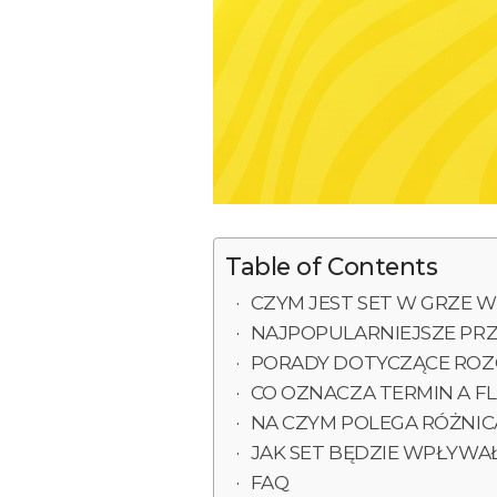
Table of Contents
CZYM JEST SET W GRZE 
NAJPOPULARNIEJSZE PR
PORADY DOTYCZĄCE ROZ
CO OZNACZA TERMIN A FL
NA CZYM POLEGA RÓŻNICA
JAK SET BĘDZIE WPŁYWA
FAQ