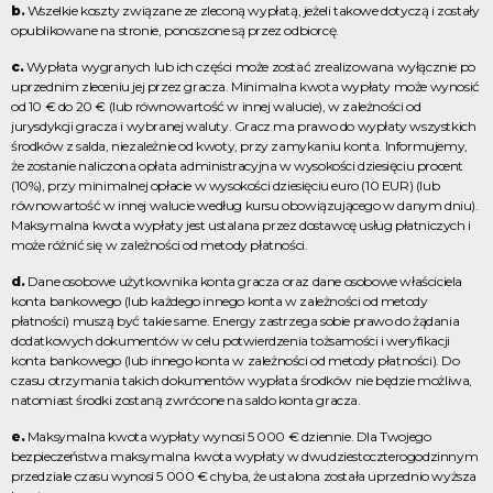
b.
Wszelkie koszty związane ze zleconą wypłatą, jeżeli takowe dotyczą i zostały
opublikowane na stronie, ponoszone są przez odbiorcę.
c.
Wypłata wygranych lub ich części może zostać zrealizowana wyłącznie po
uprzednim zleceniu jej przez gracza. Minimalna kwota wypłaty może wynosić
od 10 € do 20 € (lub równowartość w innej walucie), w zależności od
jurysdykcji gracza i wybranej waluty. Gracz ma prawo do wypłaty wszystkich
środków z salda, niezależnie od kwoty, przy zamykaniu konta. Informujemy,
że zostanie naliczona opłata administracyjna w wysokości dziesięciu procent
(10%), przy minimalnej opłacie w wysokości dziesięciu euro (10 EUR) (lub
równowartość w innej walucie według kursu obowiązującego w danym dniu).
Maksymalna kwota wypłaty jest ustalana przez dostawcę usług płatniczych i
może różnić się w zależności od metody płatności.
d.
Dane osobowe użytkownika konta gracza oraz dane osobowe właściciela
konta bankowego (lub każdego innego konta w zależności od metody
płatności) muszą być takie same. Energy zastrzega sobie prawo do żądania
dodatkowych dokumentów w celu potwierdzenia tożsamości i weryfikacji
konta bankowego (lub innego konta w zależności od metody płatności). Do
czasu otrzymania takich dokumentów wypłata środków nie będzie możliwa,
natomiast środki zostaną zwrócone na saldo konta gracza.
e.
Maksymalna kwota wypłaty wynosi 5 000 € dziennie. Dla Twojego
bezpieczeństwa maksymalna kwota wypłaty w dwudziestoczterogodzinnym
przedziale czasu wynosi 5 000 € chyba, że ustalona została uprzednio wyższa