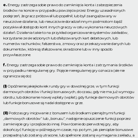
e.
Energy zastrzega sobie prawo do zamknięcia konta i zabezpieczenia
środków na koncie w przypadku powzięcia przez Energy uzasadnionych
podejrzeń, że gracz próbował lub popełnił, lub był zaangażowany w
nieuczciwe działania, lub nieuczciwie doradzał innym podmiotom bądź
pozyskiwał dostęp do kont innych graczy w celu wykonania nieuczciwych
działań. Działania takie to na przykład organizowanie systemów zakładów,
korzystanie ze skradzionych lub sfałszowanych kart debetowych, lub
numerów rachunków, fałszerstwa, zmowy oraz przekazywanie danych lub
dokumentów, które są sfałszowane, skradzione lub w inny sposób
przywłaszczone.
f.
Energy zastrzega sobie prawo do zamknięcia konta i zatrzymania środków
w przypadku nieregularnej gry. Pojęcie nieregularnej gry oznacza (ale nie
ogranicza się do):
(I)
Opóźnienie jakiejkolwiek rundy gry w dowolnej grze, w tym funkcji
darmowych obrotów i funkcji bonusowych, do czasu, gdy nie ma już wymogu
obrotu; lub dokonanie nowej wpłaty (wpłat), gdy funkcje darmowych obrotów
lub funkcje bonusowe są nadal dostępne w grze.
(II)
Podczas gry inicjowanie z bonusem lub środkami pieniężnymi funkcji
„darmowych obrotów” lub „bonusu”; następnie opuszczenie funkcji poprzez
zamknięcie gry i przejście do innej. Powrócenie do pierwotnej gry, aby
dokończyć funkcję w późniejszym czasie, np. po tym, jak pieniądze bonusowe
przepadną lub zostaną utracone, lub spełnione zostaną wymagania zakładu, a