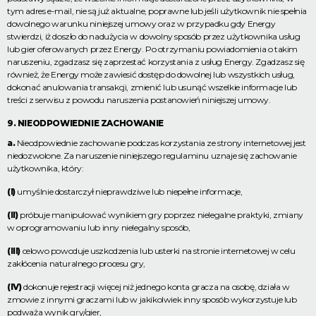
tym adres e-mail, nie są już aktualne, poprawne lub jeśli użytkownik nie spełnia
dowolnego warunku niniejszej umowy oraz w przypadku gdy Energy
stwierdzi, iż doszło do nadużycia w dowolny sposób przez użytkownika usług
lub gier oferowanych przez Energy. Po otrzymaniu powiadomienia o takim
naruszeniu, zgadzasz się zaprzestać korzystania z usług Energy. Zgadzasz się
również, że Energy może zawiesić dostęp do dowolnej lub wszystkich usług,
dokonać anulowania transakcji, zmienić lub usunąć wszelkie informacje lub
treści z serwisu z powodu naruszenia postanowień niniejszej umowy.
9. NIEODPOWIEDNIE ZACHOWANIE
a.
Nieodpowiednie zachowanie podczas korzystania ze strony internetowej jest
niedozwolone. Za naruszenie niniejszego regulaminu uznaje się zachowanie
użytkownika, który:
(I)
umyślnie dostarczył nieprawdziwe lub niepełne informacje,
(II)
próbuje manipulować wynikiem gry poprzez nielegalne praktyki, zmiany
w oprogramowaniu lub inny nielegalny sposób,
(III)
celowo powoduje uszkodzenia lub usterki na stronie internetowej w celu
zakłócenia naturalnego procesu gry,
(IV)
dokonuje rejestracji więcej niż jednego konta gracza na osobę, działa w
zmowie z innymi graczami lub w jakikolwiek inny sposób wykorzystuje lub
podważa wynik gry/gier,