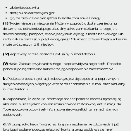
złożenia depozytu,
dostępu do darmowych gier,
gry za prawdziwe pieniądze lub środki bonusowe Energy.
(III)
Twoje miejsce zamieszkania. Możemy poprosić o dostarczenie skanu
dokumentu potwierdzającego aktualny adres zamieszkania, takiego jak:
dowód osobisty, paszport, prawo jazdy i/lub wyciąg z konta bankowego lub
rachunek za media (np. prąd, wodę, gaz). Dokument potwierdzający adres nie
może być starszy niż 6 miesięcy.
(IV)
Poprawny adres e-mail oraz aktualny numer telefonu.
(V)
Hasło. Zaleca się wybranie silnego i nieprzewidywalnego hasła. Ponadto,
ponosisz pełną odpowiedzialność za jego odpowiednie zabezpieczenie.
b.
Podczas procesu rejestracji, zobowiązujesz się do podania poprawnych
danych osobowych, włączając w to adres zamieszkania, e-mail oraz aktualny
numer telefonu.
c.
Zapewniasz, że wszelkie informacje podane podczas procesu rejestracji są
aktualne i w razie jakichkolwiek zmian dokonasz stosownej aktualizacji. Na
Tobie spoczywa obowiązek informowania o wszelkich zmianach danych
osobowych.
d.
W przypadku kiedy Twój adres i kraj zamieszkania nie odpowiadają już
lokalizacji podanej podczas rejestracji konta, a teraz poddajesz się innej