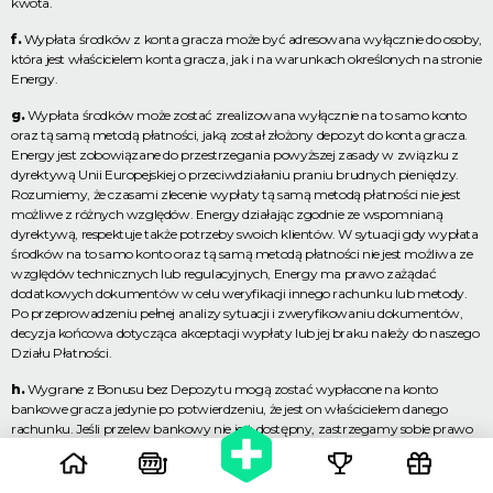
kwota.
f.
Wypłata środków z konta gracza może być adresowana wyłącznie do osoby,
która jest właścicielem konta gracza, jak i na warunkach określonych na stronie
Energy.
g.
Wypłata środków może zostać zrealizowana wyłącznie na to samo konto
oraz tą samą metodą płatności, jaką został złożony depozyt do konta gracza.
Energy jest zobowiązane do przestrzegania powyższej zasady w związku z
dyrektywą Unii Europejskiej o przeciwdziałaniu praniu brudnych pieniędzy.
Rozumiemy, że czasami zlecenie wypłaty tą samą metodą płatności nie jest
możliwe z różnych względów. Energy działając zgodnie ze wspomnianą
dyrektywą, respektuje także potrzeby swoich klientów. W sytuacji gdy wypłata
środków na to samo konto oraz tą samą metodą płatności nie jest możliwa ze
względów technicznych lub regulacyjnych, Energy ma prawo zażądać
dodatkowych dokumentów w celu weryfikacji innego rachunku lub metody.
Po przeprowadzeniu pełnej analizy sytuacji i zweryfikowaniu dokumentów,
decyzja końcowa dotycząca akceptacji wypłaty lub jej braku należy do naszego
Działu Płatności.
h.
Wygrane z Bonusu bez Depozytu mogą zostać wypłacone na konto
bankowe gracza jedynie po potwierdzeniu, że jest on właścicielem danego
rachunku. Jeśli przelew bankowy nie jest dostępny, zastrzegamy sobie prawo
do weryfikacji alternatywnej metody płatności posiadanej przez gracza.
Jednakże nasz dział płatności przeprowadzi pełną ocenę danego przypadku i
podejmie ostateczną decyzję, czy wskazana metoda płatności może zostać