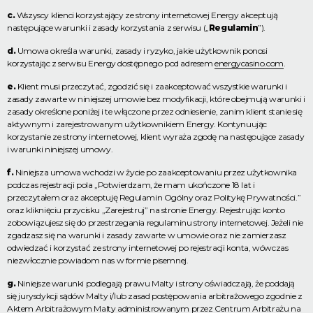
c.
Wszyscy klienci korzystający ze strony internetowej Energy akceptują
następujące warunki i zasady korzystania z serwisu („
Regulamin
”).
d.
Umowa określa warunki, zasady i ryzyko, jakie użytkownik ponosi
korzystając z serwisu Energy dostępnego pod adresem
energycasino.com
.
e.
Klient musi przeczytać, zgodzić się i zaakceptować wszystkie warunki i
zasady zawarte w niniejszej umowie bez modyfikacji, które obejmują warunki i
zasady określone poniżej i te włączone przez odniesienie, zanim klient stanie się
aktywnym i zarejestrowanym użytkownikiem Energy. Kontynuując
korzystanie ze strony internetowej, klient wyraża zgodę na następujące zasady
i warunki niniejszej umowy.
f.
Niniejsza umowa wchodzi w życie po zaakceptowaniu przez użytkownika
podczas rejestracji pola „Potwierdzam, że mam ukończone 18 lat i
przeczytałem oraz akceptuję Regulamin Ogólny oraz Politykę Prywatności.”
oraz kliknięciu przycisku „Zarejestruj” na stronie Energy. Rejestrując konto
zobowiązujesz się do przestrzegania regulaminu strony internetowej. Jeżeli nie
zgadzasz się na warunki i zasady zawarte w umowie oraz nie zamierzasz
odwiedzać i korzystać ze strony internetowej po rejestracji konta, wówczas
niezwłocznie powiadom nas w formie pisemnej.
g.
Niniejsze warunki podlegają prawu Malty i strony oświadczają, że poddają
się jurysdykcji sądów Malty i/lub zasad postępowania arbitrażowego zgodnie z
Aktem Arbitrażowym Malty administrowanym przez Centrum Arbitrażu na