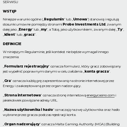
SERWISU
WSTĘP
Niniejsze warunki ogólne („
Regulamin
” lub „
Umowa
”) stanowią i regulują
stosunki umowne pomiędzy stronami
Probe Investments Ltd
, zwanym
dalej jako „
Energy
” lub „
my
”, a Tobą, jako użytkownikiem, zwanym dalej „
Ty
”,
„
klient
” lub „
gracz
”.
DEFINICJE
W niniejszym Regulaminie, jeśli kontekst nie będzie wymagał innego
znaczenia:
„
Formularz rejestracyjny
” oznacza formularz, który gracz zobowiązany
jest wypełnić poprawnymi danymi w celu założenia „
konta gracza
”.
„
Gra
” oznacza każdą grę zaprezentowaną na stronie internetowej przez
Energy i zaakceptowaną przez organ nadzorujący.
„
Strona internetowa
” oznacza stronę internetową
energycasino.com
i
jakiekolwiek powiązane adresy URL.
„
Nazwa użytkownika i hasło
” oznaczają nazwę użytkownika oraz hasło
wybrane przez gracza podczas rejestracji konta.
„
Organ nadzorujący
” oznacza Malta Gaming Authority (MGA) (Building