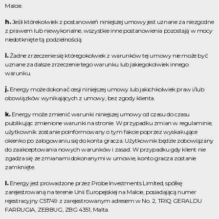
Malcie.
h.
Jeśli którekolwiek z postanowień niniejszej umowy jest uznane za niezgodne
z prawem lub niewykonalne, wszystkie inne postanowienia pozostają w mocy
niedotknięte tą podzielnością.
i.
Żadne zrzeczenie się któregokolwiek z warunków tej umowy nie może być
uznane za dalsze zrzeczenie tego warunku lub jakiegokolwiek innego
warunku.
j.
Energy może dokonać cesji niniejszej umowy lub jakichkolwiek praw i/lub
obowiązków wynikających z umowy, bez zgody klienta.
k.
Energy może zmienić warunki niniejszej umowy od czasu do czasu
publikując zmienione warunki na stronie. W przypadku zmian w regulaminie,
użytkownik zostanie poinformowany o tym fakcie poprzez wyskakujące
okienko po zalogowaniu się do konta gracza. Użytkownik będzie zobowiązany
do zaakceptowania nowych warunków i zasad. W przypadku gdy klient nie
zgadza się ze zmianami dokonanymi w umowie, konto gracza zostanie
zamknięte.
l.
Energy jest prowadzone przez Probe Investments Limited, spółkę
zarejestrowaną na terenie Unii Europejskiej na Malcie, posiadającą numer
rejestracyjny C51749 z zarejestrowanym adresem w No. 2, TRIQ GERALDU
FARRUGIA, ZEBBUG, ZBG 4351, Malta.