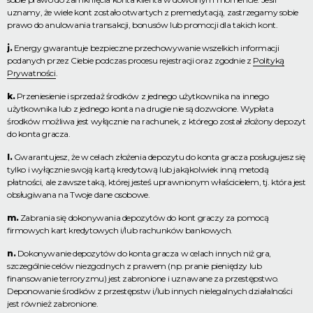
uznamy, że wiele kont zostało otwartych z premedytacją, zastrzegamy sobie
prawo do anulowania transakcji, bonusów lub promocji dla takich kont.
j.
Energy gwarantuje bezpieczne przechowywanie wszelkich informacji
podanych przez Ciebie podczas procesu rejestracji oraz zgodnie z
Polityką
Prywatności
.
k.
Przeniesienie i sprzedaż środków z jednego użytkownika na innego
użytkownika lub z jednego konta na drugie nie są dozwolone. Wypłata
środków możliwa jest wyłącznie na rachunek, z którego został złożony depozyt
do konta gracza.
l.
Gwarantujesz, że w celach złożenia depozytu do konta gracza posługujesz się
tylko i wyłącznie swoją kartą kredytową lub jakąkolwiek inną metodą
płatności, ale zawsze taką, której jesteś uprawnionym właścicielem, tj. która jest
obsługiwana na Twoje dane osobowe.
m.
Zabrania się dokonywania depozytów do kont graczy za pomocą
firmowych kart kredytowych i/lub rachunków bankowych.
n.
Dokonywanie depozytów do konta gracza w celach innych niż gra,
szczególnie celów niezgodnych z prawem (np. pranie pieniędzy lub
finansowanie terroryzmu) jest zabronione i uznawane za przestępstwo.
Deponowanie środków z przestępstw i/lub innych nielegalnych działalności
jest również zabronione.