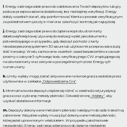
i
. Energy zastrzega sobie prawo do zablokowania Twoich depozytów lub gry
podczas przeprowadzania dodatkowej, lecz niezbędnej weryfikacji. Energy
dołoży wszelkich starań, aby poinformować Klienta o procesie weryfikacyjnym
za pośrednictwem poczty e-mail oraz zakończyć kontrolę jak najszybciej.
j.
Energy zastrzega sobie prawo do żądania kopii obu stron karty
debetowej/kredytowej używanej do realizacji wpłat jako dokumentu
potwierdzającego w przypadku, gdy depozyt pochodzi z karty
niezabezpieczonej systemem 3D secure lub użytkownik przeprowadza dużą
ilość transakcji. W celu zachowania wszelkich zasad bezpieczeństwa zawsze
prosimy o zakrycie 3-cyfrowego kodu weryfikacyjnego CVV znajdującego się
na odwrocie karty oraz zakrycie wyszczególnionych przez Energy cyfr
numeru karty.
k.
Limity wpłaty mogą zostać aktywowane na koncie gracza osobiście przez
użytkownika w zakładce
„Odpowiedzialna Gra”
.
l.
Minimalna kwota depozytu będzie się różnić w zależności od jurysdykcji
gracza oraz wybranej metody płatności. Odwiedź stronę
„Wpłaty”
, aby
uzyskać dodatkowe informacje.
m.
Depozyty dokonywane metodami płatności należącymi do osób trzecich są
zabronione. Wszystkie wpłaty muszą być dokonywane metodą płatności,
której jesteś uprawnionym właścicielem. W przypadku jakichkolwiek
niezgodności, Energy zastrzega sobie prawo do żądania niezbędnej