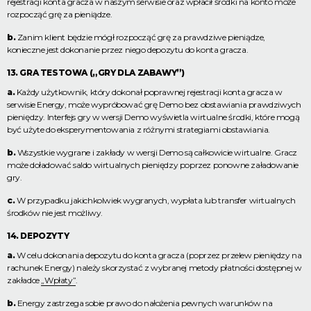
rejestracji konta gracza w naszym serwisie oraz wpłacił środki na konto może
rozpocząć grę za pieniądze.
b.
Zanim klient będzie mógł rozpocząć grę za prawdziwe pieniądze,
konieczne jest dokonanie przez niego depozytu do konta gracza.
13. GRA TESTOWA („GRY DLA ZABAWY”)
a.
Każdy użytkownik, który dokonał poprawnej rejestracji konta gracza w
serwisie Energy, może wypróbować grę Demo bez obstawiania prawdziwych
pieniędzy. Interfejs gry w wersji Demo wyświetla wirtualne środki, które mogą
być użyte do eksperymentowania z różnymi strategiami obstawiania.
b.
Wszystkie wygrane i zakłady w wersji Demo są całkowicie wirtualne. Gracz
może doładować saldo wirtualnych pieniędzy poprzez ponowne załadowanie
gry.
c.
W przypadku jakichkolwiek wygranych, wypłata lub transfer wirtualnych
środków nie jest możliwy.
14. DEPOZYTY
a.
W celu dokonania depozytu do konta gracza (poprzez przelew pieniędzy na
rachunek Energy) należy skorzystać z wybranej metody płatności dostępnej w
zakładce
„Wpłaty”
.
b.
Energy zastrzega sobie prawo do nałożenia pewnych warunków na