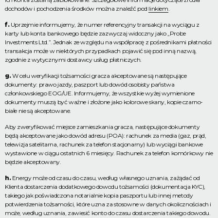
dochodów i pochodzenia środków można znaleźć pod
linkiem
.
f.
Uprzejmie informujemy, że numer referencyjny transakcji na wyciągu z
karty lub konta bankowego będzie zazwyczaj widoczny jako „Probe
Investments Ltd.”. Jednak ze względu na współpracę z pośrednikami płatności
transakcja może w niektórych przypadkach pojawić się pod inną nazwą,
zgodnie z wytycznymi dostawcy usług płatniczych.
g.
W celu weryfikacji tożsamości gracza akceptowane są następujące
dokumenty: prawo jazdy, paszport lub dowód osobisty państwa
członkowskiego EOG/UE. Informujemy, że wszystkie wyżej wymienione
dokumenty muszą być ważne i złożone jako kolorowe skany, kopie czarno-
białe nie są akceptowane.
Aby zweryfikować miejsce zamieszkania gracza, następujące dokumenty
będą akceptowane jako dowód adresu (POA): rachunek za media (gaz, prąd,
telewizja satelitarna, rachunek za telefon stacjonarny) lub wyciągi bankowe
wystawione w ciągu ostatnich 6 miesięcy. Rachunek za telefon komórkowy nie
będzie akceptowany.
h.
Energy może od czasu do czasu, według własnego uznania, zażądać od
Klienta dostarczenia dodatkowego dowodu tożsamości (dokumentacja KYC),
takiego jak poświadczona notarialnie kopia paszportu lub innej metody
potwierdzenia tożsamości, które uzna za stosowne w danych okolicznościach i
może, według uznania, zawiesić konto do czasu dostarczenia takiego dowodu.