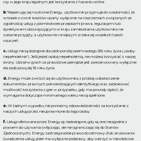
czy w jego kraju legalnym jest korzystanie z hazardu online.
b
."Rejestrując się na stronie Energy, użytkownik przyjmuje do wiadomości, że
wniosek o zwrot kosztów oparty wyłącznie na roszczeniach związanych ze
zgodnością usług z jakimikolwiek przepisami prawa, regulacjami lub
dyrektywami obowiązującymi w kraju zamieszkania użytkownika nie
zostanie przyjęty, a użytkownik niniejszym zrzeka się wszelkich takich
roszczeń.
c.
Usługi nie są dostępne dla osób poniżej osiemnastego (18) roku życia („osoby
niepełnoletnie”). Jeśli jesteś osobą niepełnoletnią, nie możesz korzystać z naszej
strony. Udział w grach za prawdziwe pieniądze jest zarezerwowany wyłącznie
dla osób powyżej 18 roku życia.
d.
Energy może zwrócić się do użytkownika z prośbą o dostarczenie
dokumentów prawnych potwierdzających identyfikację oraz zablokować
możliwość korzystania z gier w przypadku, gdy ma powody sądzić, że
wymagania dotyczące minimalnego wieku nie są spełnione.
e.
W żadnym wypadku nie ponosimy odpowiedzialności za korzystanie z
naszych usług przez nieuprawnione do tego osoby.
f.
Usługi oferowane przez Energy są niedostępne, gdy są one niezgodne z
prawem do używania (włączając, ale nie ograniczając się do Stanów
Zjednoczonych). Energy zastrzega sobie prawo do odmowy i/lub anulowania
świadczenia usług, jeżeli ma wyłączne podstawy, aby wierzyć w niewłaściwe