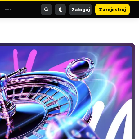
Zaloguj
Zarejestruj