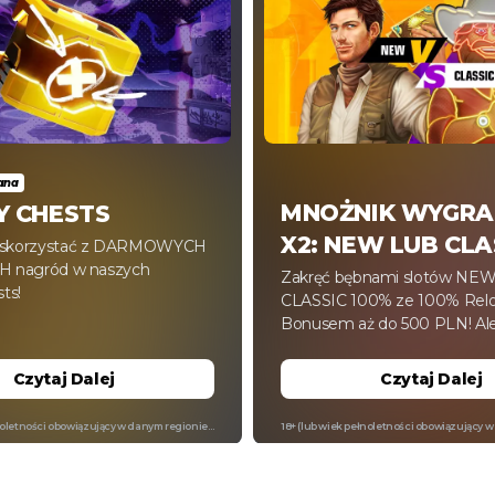
wana
MNOŻNIK WYGRA
Y CHESTS
X2: NEW LUB CLA
y skorzystać z DARMOWYCH
 nagród w naszych
Zakręć bębnami slotów NEW
ts!
CLASSIC 100% ze 100% Rel
Bonusem aż do 500 PLN! Al
się przed wpłatą, bo jeden z
skrywa Mnożnik Wygranych 2
Czytaj Dalej
Czytaj Dalej
noletności obowiązujący w danym regionie).
18+ (lub wiek pełnoletności obowiązujący w
uje. Kliknij w baner, aby przejść do
Regulamin obowiązuje. Kliknij w baner, aby
 odpowiedzialnie. Gamblingtherapy.org
Regulaminu. Graj odpowiedzialnie. Gambl