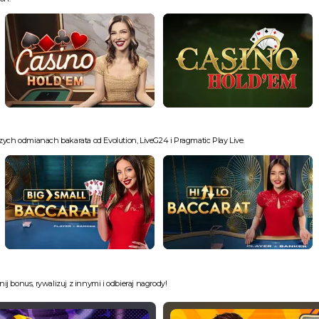
szych odmianach bakarata od Evolution, LiveG24 i Pragmatic Play Live.
j bonus, rywalizuj z innymi i odbieraj nagrody!