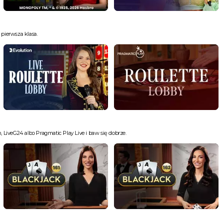
e pierwsza klasa.
 LiveG24 albo Pragmatic Play Live i baw się dobrze.