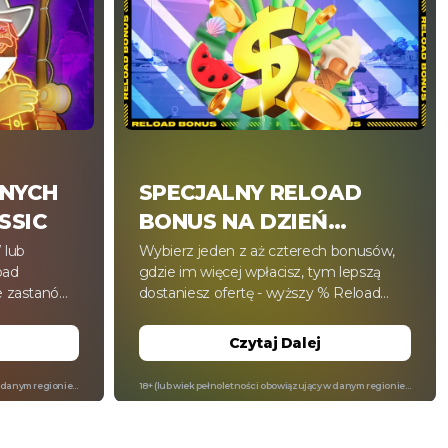
NYCH
SPECJALNY RELOAD
SSIC
BONUS NA DZIEŃ
WYPŁATY
 lub
Wybierz jeden z aż czterech bonusów,
oad
gdzie im więcej wpłacisz, tym lepszą
e zastanów
dostaniesz ofertę - wyższy % Reload
 bonusów
Bonus, większa ilość dostawców gier,
x.
niższe zakłady i większe wygrane!
Czytaj Dalej
 danym regionie).
18+ (lub wiek pełnoletności obowiązujący w danym regionie).
 przejść do
Regulamin obowiązuje. Kliknij w baner, aby przejść do
ingtherapy.org
Regulaminu. Graj odpowiedzialnie. Gamblingtherapy.org