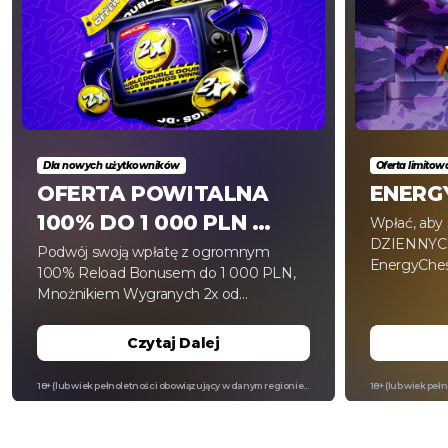
Dla nowych użytkowników
Oferta limito
OFERTA POWITALNA
ENERG
100% DO 1 000 PLN
Wpłać, ab
DZIENNYCH
+ MNOŻNIK WYGRANYCH
Podwój swoją wpłatę z ogromnym
EnergyChes
100% Reload Bonusem do 1 000 PLN,
2x
Mnożnikiem Wygranych 2x od
+ 400 DARMOWYCH
wygranych na prawdziwe pieniądze po
SPINÓW
spełnieniu wymagań obrotu. Również
Czytaj Dalej
masz szansę na otrzymanie aż do 400
Darmowych Spinów.
18+ (lub wiek pełnoletności obowiązujący w danym regionie).
18+ (lub wiek peł
Regulamin obowiązuje. Kliknij w baner, aby przejść do
Regulamin obowiąz
Regulaminu. Graj odpowiedzialnie. Gamblingtherapy.org
Regulaminu. Graj