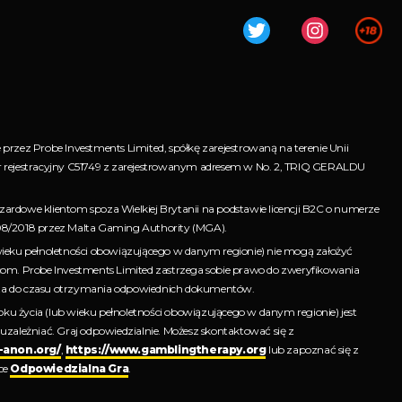
zez Probe Investments Limited, spółkę zarejestrowaną na terenie Unii
er rejestracyjny C51749 z zarejestrowanym adresem w No. 2, TRIQ GERALDU
zardowe klientom spoza Wielkiej Brytanii na podstawie licencji B2C o numerze
8/2018 przez Malta Gaming Authority (MGA).
j wieku pełnoletności obowiązującego w danym regionie) nie mogą założyć
o.com. Probe Investments Limited zastrzega sobie prawo do zweryfikowania
acza do czasu otrzymania odpowiednich dokumentów.
oku życia (lub wieku pełnoletności obowiązującego w danym regionie) jest
zależniać. Graj odpowiedzialnie. Możesz skontaktować się z
-anon.org/
,
https://www.gamblingtherapy.org
lub zapoznać się z
ce
Odpowiedzialna Gra
.