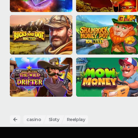
casino
Sloty
Reelplay