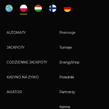
AUTOMATY
Promocje
JACKPOTY
Turnieje
CODZIENNE JACKPOTY
EnergyShop
KASYNO NA ŻYWO
Poradniki
AVIATOR
Partnerzy
Kariera