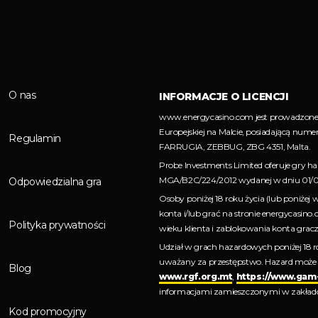
O nas
INFORMACJE O LICENCJI
www.energycasino.com jest prowadzone pr
Europejskiej na Malcie, posiadającą num
Regulamin
FARRUGIA, ZEBBUG, ZBG 4351, Malta.
Probe Investments Limited oferuje gry ha
MGA/B2C/224/2012 wydanej w dniu 01/0
Odpowiedzialna gra
Osoby poniżej 18 roku życia (lub poniże
konta i/lub grać na stronie energycasin
Polityka prywatności
wieku klienta i zablokowania konta gr
Udział w grach hazardowych poniżej 18 r
uważany za przestępstwo. Hazard może u
Blog
www.rgf.org.mt
,
https://www.gam
informacjami zamieszczonymi w zakład
Kod promocyjny