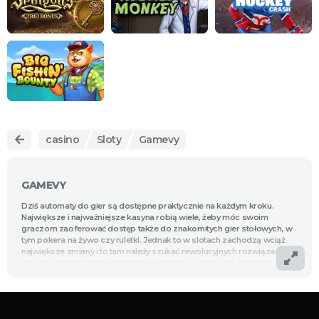
casino
Sloty
Gamevy
GAMEVY
Dziś automaty do gier są dostępne praktycznie na każdym kroku.
Największe i najważniejsze kasyna robią wiele, żeby móc swoim
graczom zaoferować dostęp także do znakomitych gier stołowych, w
tym pokera na żywo czy ruletki. Jednak to w slotach zachodzą wciąż
największe zmiany i to tam należy szukać rewolucyjnych rozwiązań.
Inne gry często na tym tle wypadają blado, a zdarza się, że nawet nie
otrzymują uznania, na które zasługują. I dlatego przywołaliśmy Gamevy,
dewelopera, który stawia na niepowtarzalność w każdym wymiarze.
CZYM JEST GAMEVY?