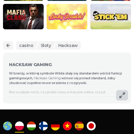
casino
Sloty
Hacksaw
HACKSAW GAMING
W branży, w której symbole Wilda stały się standardem wśród funkcji
gamingowych,
Hacksaw Gaming
wznosi się ponad standard, żeby
zbudować zupełnie nowe wrażenia z rozgrywki.
Bez względu na to, czy jesteś nowy w kasynie online, czy już
próbowałeś swoich sił w grach slotowych, to, co może zaoferować
Hacksaw, to wrażenia niemal niemożliwe do podrobienia. Choć
Hacksaw Gaming to marka, dla której konwencjonalne sloty nie mają
już żadnych tajemnic, to jednak emocje związane z ich grami
wykraczają daleko poza klasyczne pojmowanie rzędów, bębnów i linii
wygranych.
Jeśli jesteś tu nowy, pozwól, że się przedstawimy. Jesteśmy tu po to,