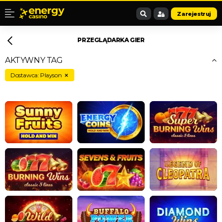
Zarejestruj
PRZEGLĄDARKA GIER
AKTYWNY TAG
Dostawca: Playson