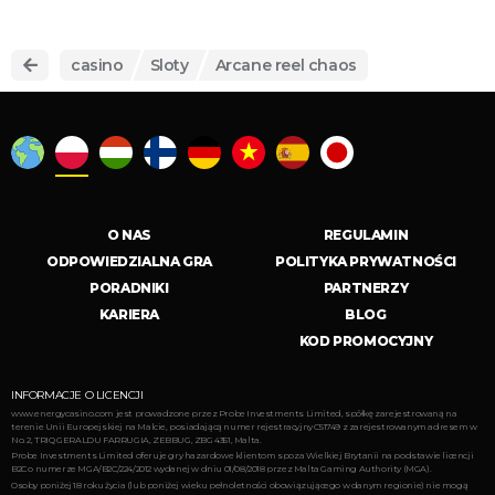
casino
Sloty
Arcane reel chaos
O NAS
REGULAMIN
ODPOWIEDZIALNA GRA
POLITYKA PRYWATNOŚCI
PORADNIKI
PARTNERZY
KARIERA
BLOG
KOD PROMOCYJNY
INFORMACJE O LICENCJI
www.energycasino.com jest prowadzone przez Probe Investments Limited, spółkę zarejestrowaną na
terenie Unii Europejskiej na Malcie, posiadającą numer rejestracyjny C51749 z zarejestrowanym adresem w
No. 2, TRIQ GERALDU FARRUGIA, ZEBBUG, ZBG 4351, Malta.
Probe Investments Limited oferuje gry hazardowe klientom spoza Wielkiej Brytanii na podstawie licencji
B2C o numerze MGA/B2C/224/2012 wydanej w dniu 01/08/2018 przez Malta Gaming Authority (MGA).
Osoby poniżej 18 roku życia (lub poniżej wieku pełnoletności obowiązującego w danym regionie) nie mogą