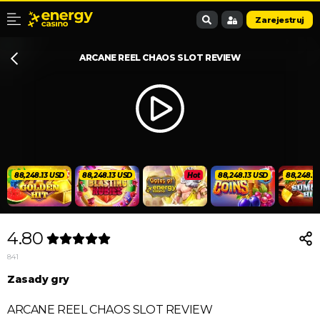
Zarejestruj
ARCANE REEL CHAOS SLOT REVIEW
88,248.13 USD
88,248.13 USD
Hot
88,248.13 USD
88,248.1
4.80
841
Zasady gry
ARCANE REEL CHAOS SLOT REVIEW