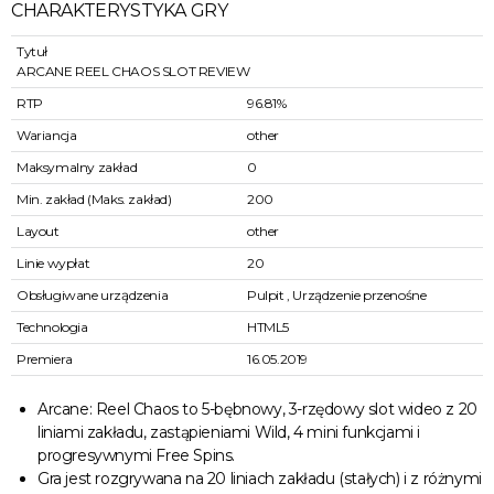
CHARAKTERYSTYKA GRY
Tytuł
ARCANE REEL CHAOS SLOT REVIEW
RTP
96.81%
Wariancja
other
Maksymalny zakład
0
Min. zakład (Maks. zakład)
200
Layout
other
Linie wypłat
20
Obsługiwane urządzenia
Pulpit , Urządzenie przenośne
Technologia
HTML5
Premiera
16.05.2019
Arcane: Reel Chaos to 5-bębnowy, 3-rzędowy slot wideo z 20
liniami zakładu, zastąpieniami Wild, 4 mini funkcjami i
progresywnymi Free Spins.
Gra jest rozgrywana na 20 liniach zakładu (stałych) i z różnymi