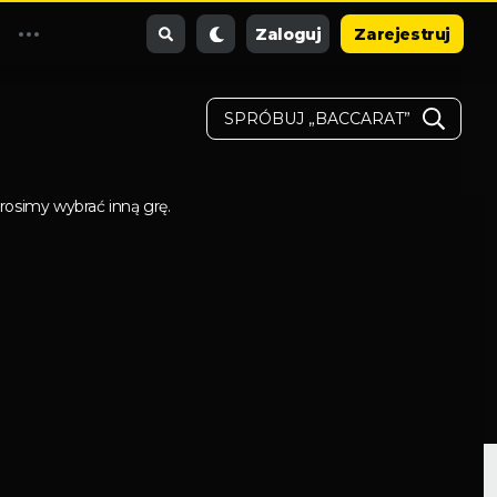
Zaloguj
Zarejestruj
rosimy wybrać inną grę.