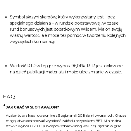
Symbol skrzyni skarbów, który wykorzystany jest – bez
specjalnego działania – w rundzie podstawowej, w czasie
rund bonusowych jest dodatkowym Wildem. Ma on swoją
własną wartość, ale może też pomóc w tworzeniu kolejnych
zwycięskich kombinacji.
Wartość RTP w tej grze wynosi 96,01%. RTP jest obliczone
na dzień publikacji materiału i może ulec zmianie w czasie.
F.A.Q
JAK GRAĆ W SLOT AVALON?
Avalon to gra kasynowa online z 5 bębnami i 20 liniami wygranych. Gracze
mogą łatwo dostosować wysokość zakładu przyciskiem BET. Minimalna
stawka wynosi 0,20 € (lub odpowiednik w innej walucie). Łącznie w grze