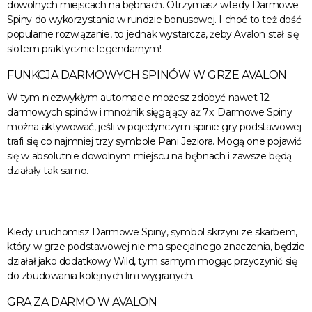
dowolnych miejscach na bębnach. Otrzymasz wtedy Darmowe
Spiny do wykorzystania w rundzie bonusowej. I choć to też dość
popularne rozwiązanie, to jednak wystarcza, żeby Avalon stał się
slotem praktycznie legendarnym!
FUNKCJA DARMOWYCH SPINÓW W GRZE AVALON
W tym niezwykłym automacie możesz zdobyć nawet 12
darmowych spinów i mnożnik sięgający aż 7x. Darmowe Spiny
można aktywować, jeśli w pojedynczym spinie gry podstawowej
trafi się co najmniej trzy symbole Pani Jeziora. Mogą one pojawić
się w absolutnie dowolnym miejscu na bębnach i zawsze będą
działały tak samo.
Kiedy uruchomisz Darmowe Spiny, symbol skrzyni ze skarbem,
który w grze podstawowej nie ma specjalnego znaczenia, będzie
działał jako dodatkowy Wild, tym samym mogąc przyczynić się
do zbudowania kolejnych linii wygranych.
GRA ZA DARMO W AVALON