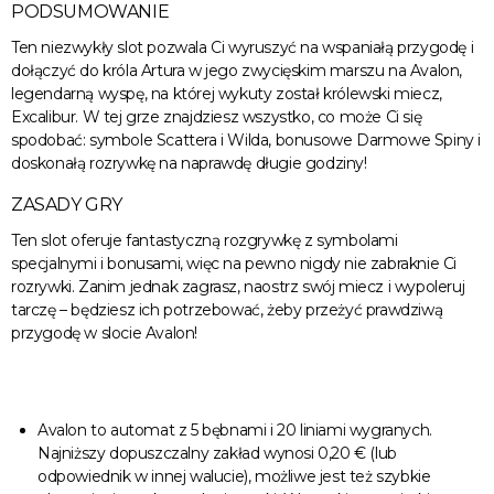
PODSUMOWANIE
Ten niezwykły slot pozwala Ci wyruszyć na wspaniałą przygodę i
dołączyć do króla Artura w jego zwycięskim marszu na Avalon,
legendarną wyspę, na której wykuty został królewski miecz,
Excalibur. W tej grze znajdziesz wszystko, co może Ci się
spodobać: symbole Scattera i Wilda, bonusowe Darmowe Spiny i
doskonałą rozrywkę na naprawdę długie godziny!
ZASADY GRY
Ten slot oferuje fantastyczną rozgrywkę z symbolami
specjalnymi i bonusami, więc na pewno nigdy nie zabraknie Ci
rozrywki. Zanim jednak zagrasz, naostrz swój miecz i wypoleruj
tarczę – będziesz ich potrzebować, żeby przeżyć prawdziwą
przygodę w slocie Avalon!
Avalon to automat z 5 bębnami i 20 liniami wygranych.
Najniższy dopuszczalny zakład wynosi 0,20 € (lub
odpowiednik w innej walucie), możliwe jest też szybkie