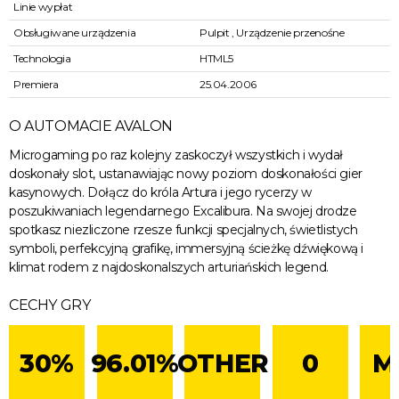
Linie wypłat
Obsługiwane urządzenia
Pulpit , Urządzenie przenośne
Technologia
HTML5
Premiera
25.04.2006
O AUTOMACIE AVALON
Microgaming po raz kolejny zaskoczył wszystkich i wydał
doskonały slot, ustanawiając nowy poziom doskonałości gier
kasynowych. Dołącz do króla Artura i jego rycerzy w
poszukiwaniach legendarnego Excalibura. Na swojej drodze
spotkasz niezliczone rzesze funkcji specjalnych, świetlistych
symboli, perfekcyjną grafikę, immersyjną ścieżkę dźwiękową i
klimat rodem z najdoskonalszych arturiańskich legend.
CECHY GRY
30%
96.01%
OTHER
0
M