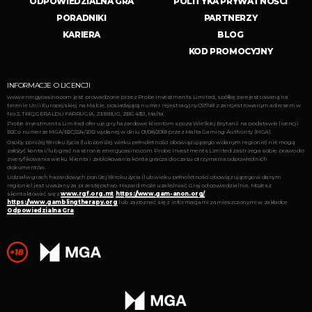
ODPOWIEDZIALNA GRA
POLITYKA PRYWATNOŚCI
PORADNIKI
PARTNERZY
KARIERA
BLOG
KOD PROMOCYJNY
INFORMACJE O LICENCJI
www.energycasino.com jest prowadzone przez Probe Investments Limited, spółkę zarejestrowaną na
terenie Unii Europejskiej na Malcie, posiadającą numer rejestracyjny C51749 z zarejestrowanym adresem w
No. 2, TRIQ GERALDU FARRUGIA, ZEBBUG, ZBG 4351, Malta.
Probe Investments Limited oferuje gry hazardowe klientom spoza Wielkiej Brytanii na podstawie licencji
B2C o numerze MGA/B2C/224/2012 wydanej w dniu 01/08/2018 przez Malta Gaming Authority (MGA).
Osoby poniżej 18 roku życia (lub poniżej wieku pełnoletności obowiązującego w danym regionie) nie mogą
założyć konta i/lub grać na stronie energycasino.com. Probe Investments Limited zastrzega sobie prawo do
zweryfikowania wieku klienta i zablokowania konta gracza do czasu otrzymania odpowiednich
dokumentów.
Udział w grach hazardowych poniżej 18 roku życia (lub wieku pełnoletności obowiązującego w danym
regionie) jest uważany za przestępstwo. Hazard może uzależniać. Graj odpowiedzialnie. Możesz
skontaktować się z
www.rgf.org.mt
,
https://www.gam-anon.org/
,
https://www.gamblingtherapy.org
lub zapoznać się z informacjami zamieszczonymi w zakładce
Odpowiedzialna Gra
.