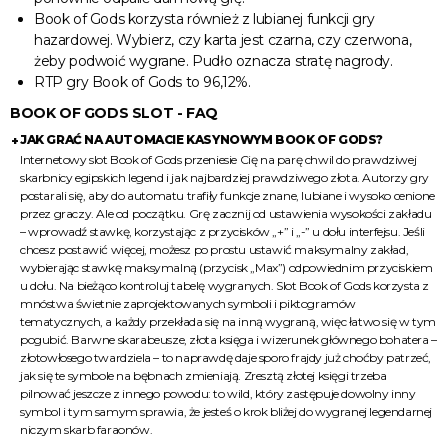
Book of Gods korzysta również z lubianej funkcji gry
hazardowej. Wybierz, czy karta jest czarna, czy czerwona,
żeby podwoić wygrane. Pudło oznacza stratę nagrody.
RTP gry Book of Gods to 96,12%.
BOOK OF GODS SLOT - FAQ
JAK GRAĆ NA AUTOMACIE KASYNOWYM BOOK OF GODS?
Internetowy slot Book of Gods przeniesie Cię na parę chwil do prawdziwej
skarbnicy egipskich legend i jak najbardziej prawdziwego złota. Autorzy gry
postarali się, aby do automatu trafiły funkcje znane, lubiane i wysoko cenione
przez graczy. Ale od początku. Grę zacznij od ustawienia wysokości zakładu
– wprowadź stawkę, korzystając z przycisków „+” i „-” u dołu interfejsu. Jeśli
chcesz postawić więcej, możesz po prostu ustawić maksymalny zakład,
wybierając stawkę maksymalną (przycisk „Max”) odpowiednim przyciskiem
u dołu. Na bieżąco kontroluj tabelę wygranych. Slot Book of Gods korzysta z
mnóstwa świetnie zaprojektowanych symboli i piktogramów
tematycznych, a każdy przekłada się na inną wygraną, więc łatwo się w tym
pogubić. Barwne skarabeusze, złota księga i wizerunek głównego bohatera –
złotowłosego twardziela – to naprawdę daje sporo frajdy już choćby patrzeć,
jak się te symbole na bębnach zmieniają. Zresztą złotej księgi trzeba
pilnować jeszcze z innego powodu: to wild, który zastępuje dowolny inny
symbol i tym samym sprawia, że jesteś o krok bliżej do wygranej legendarnej
niczym skarb faraonów.