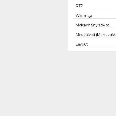
RTP
Wariancja
Maksymalny zakład
Min. zakład (Maks. zakł
Layout
Linie wypłat
Obsługiwane urządzen
Technologia
Premiera
CECHY GRY
30%
95