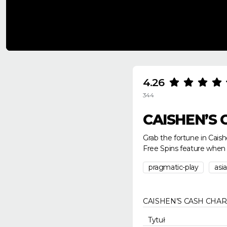
4.26
344
CAISHEN’S 
Grab the fortune in Cais
Free Spins feature when
pragmatic-play
asia
CAISHEN’S CASH CHA
Tytuł