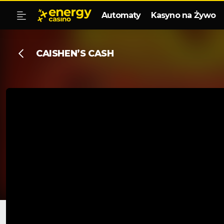
Automaty
Kasyno na Żywo
CAISHEN’S CASH