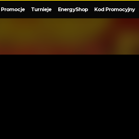
Promocje
Turnieje
EnergyShop
Kod Promocyjny