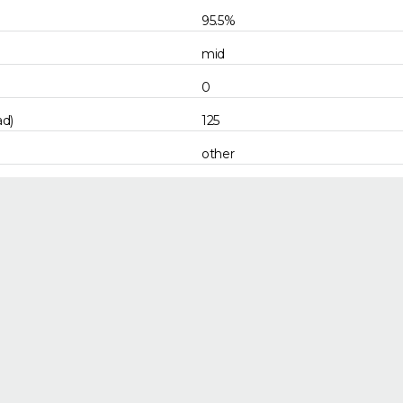
95.5%
mid
0
ad)
125
other
ia
Pulpit , Urządzenie przenośne
HTML5
.5%
OTHER
125
MID