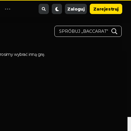
Zaloguj
Zarejestruj
rosimy wybrać inną grę.