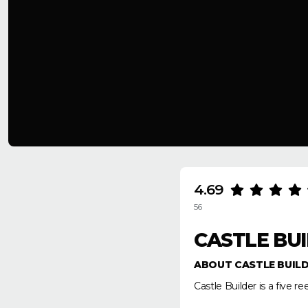
4.69
56
CASTLE BU
ABOUT CASTLE BUIL
Castle Builder is a five re