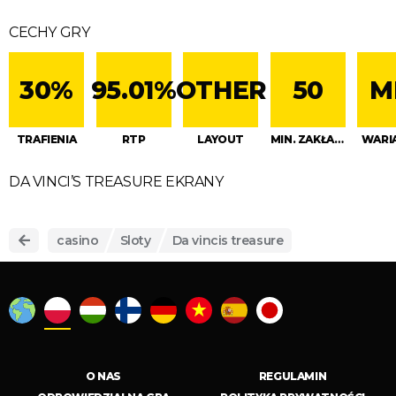
CECHY GRY
30%
95.01%
OTHER
50
M
TRAFIENIA
RTP
LAYOUT
MIN. ZAKŁAD (MAKS. ZAKŁAD)
WARI
DA VINCI’S TREASURE EKRANY
casino
Sloty
Da vincis treasure
O NAS
REGULAMIN