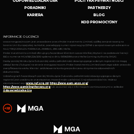
ODPOWIEDZIALNA GRA
POLITYKA PRYWATNOŚCI
PORADNIKI
PARTNERZY
KARIERA
BLOG
KOD PROMOCYJNY
INFORMACJE O LICENCJI
www.energycasino.com jest prowadzone przez Probe Investments Limited, spółkę zarejestrowaną na
terenie Unii Europejskiej na Malcie, posiadającą numer rejestracyjny C51749 z zarejestrowanym adresem w
No. 2, TRIQ GERALDU FARRUGIA, ZEBBUG, ZBG 4351, Malta.
Probe Investments Limited oferuje gry hazardowe klientom spoza Wielkiej Brytanii na podstawie licencji
B2C o numerze MGA/B2C/224/2012 wydanej w dniu 01/08/2018 przez Malta Gaming Authority (MGA).
Osoby poniżej 18 roku życia (lub poniżej wieku pełnoletności obowiązującego w danym regionie) nie mogą
założyć konta i/lub grać na stronie energycasino.com. Probe Investments Limited zastrzega sobie prawo do
zweryfikowania wieku klienta i zablokowania konta gracza do czasu otrzymania odpowiednich
dokumentów.
Udział w grach hazardowych poniżej 18 roku życia (lub wieku pełnoletności obowiązującego w danym
regionie) jest uważany za przestępstwo. Hazard może uzależniać. Graj odpowiedzialnie. Możesz
skontaktować się z
www.rgf.org.mt
,
https://www.gam-anon.org/
,
https://www.gamblingtherapy.org
lub zapoznać się z informacjami zamieszczonymi w zakładce
Odpowiedzialna Gra
.