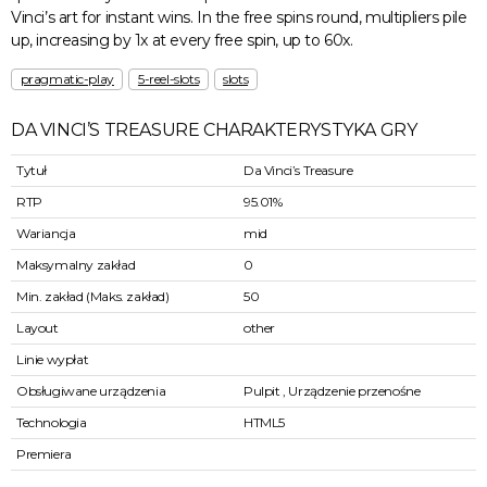
Vinci’s art for instant wins. In the free spins round, multipliers pile
up, increasing by 1x at every free spin, up to 60x.
pragmatic-play
5-reel-slots
slots
DA VINCI’S TREASURE CHARAKTERYSTYKA GRY
Tytuł
Da Vinci’s Treasure
RTP
95.01%
Wariancja
mid
Maksymalny zakład
0
Min. zakład (Maks. zakład)
50
Layout
other
Linie wypłat
Obsługiwane urządzenia
Pulpit , Urządzenie przenośne
Technologia
HTML5
Premiera