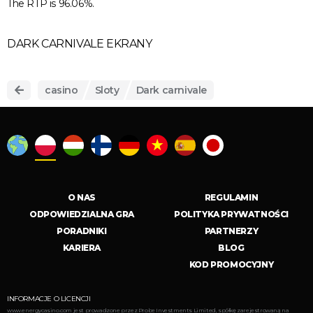
The RTP is 96.06%.
DARK CARNIVALE EKRANY
casino
Sloty
Dark carnivale
O NAS
REGULAMIN
ODPOWIEDZIALNA GRA
POLITYKA PRYWATNOŚCI
PORADNIKI
PARTNERZY
KARIERA
BLOG
KOD PROMOCYJNY
INFORMACJE O LICENCJI
www.energycasino.com jest prowadzone przez Probe Investments Limited, spółkę zarejestrowaną na