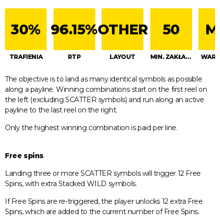
30%
96.15%
OTHER
50
M
TRAFIENIA
RTP
LAYOUT
MIN. ZAKŁAD (MAKS. ZAKŁAD)
WARI
The objective is to land as many identical symbols as possible
along a payline. Winning combinations start on the first reel on
the left (excluding SCATTER symbols) and run along an active
payline to the last reel on the right.
Only the highest winning combination is paid per line.
Free spins
Landing three or more SCATTER symbols will trigger 12 Free
Spins, with extra Stacked WILD symbols.
If Free Spins are re-triggered, the player unlocks 12 extra Free
Spins, which are added to the current number of Free Spins.