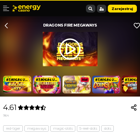
Zarejestruj
DRAGONS FIRE MEGAWAYS
87,806.84 USD
87,806.84 USD
Hot
87,806.84 USD
4.61
964
red-tiger
megaways
magic-slots
5-reel-slots
slots