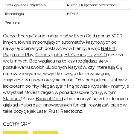
Obsługiwane urządzenia
Pulpit , Urządzenie przenośne
Technologia
HTML5
Premiera
Gracze EnergyCasino mogą grać w Elven Gold i ponad 3000
innych, równie imponujących
automatów kasynowych
od
najwyżej ocenianych dostawców w branży, a więc
NetEnt
,
Pragmatic Play
,
Games global
,
BF Games
,
Play’n GO
i jeszcze
wielu innych. Bez względu na to, czy rozglądasz się w
poszukiwaniu swoich ulubionych klasyków, czy interesują Cię
najnowsze wydania, wszystko, czego dusza zapragnie,
znajdziesz w naszym kasynie online. Od video pokera i
slotów z
jackpotem
po hity
Megaways
™ i najnowsze wydania – mamy je
wszystkie! Możesz zagrać w ponadczasowe tytuły, w tym
Starburst
™ oraz
Book of Dead
albo zanurzyć się w bezdennych
głębiach najbardziej innowacyjnych funkcji i rozwiązań, grając w
takie pozycje jak Laser Fruit i
Reactoonz
.
CECHY GRY