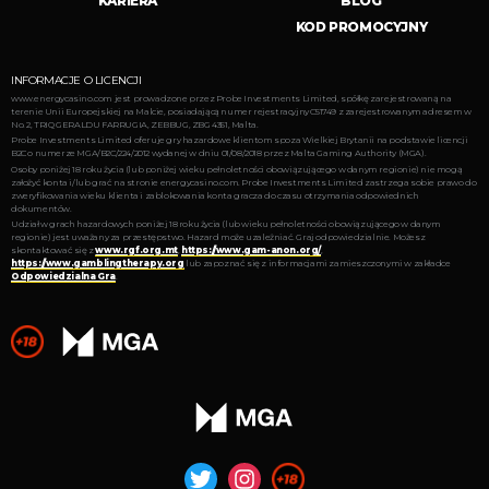
KARIERA
BLOG
KOD PROMOCYJNY
INFORMACJE O LICENCJI
www.energycasino.com jest prowadzone przez Probe Investments Limited, spółkę zarejestrowaną na
terenie Unii Europejskiej na Malcie, posiadającą numer rejestracyjny C51749 z zarejestrowanym adresem w
No. 2, TRIQ GERALDU FARRUGIA, ZEBBUG, ZBG 4351, Malta.
Probe Investments Limited oferuje gry hazardowe klientom spoza Wielkiej Brytanii na podstawie licencji
B2C o numerze MGA/B2C/224/2012 wydanej w dniu 01/08/2018 przez Malta Gaming Authority (MGA).
Osoby poniżej 18 roku życia (lub poniżej wieku pełnoletności obowiązującego w danym regionie) nie mogą
założyć konta i/lub grać na stronie energycasino.com. Probe Investments Limited zastrzega sobie prawo do
zweryfikowania wieku klienta i zablokowania konta gracza do czasu otrzymania odpowiednich
dokumentów.
Udział w grach hazardowych poniżej 18 roku życia (lub wieku pełnoletności obowiązującego w danym
regionie) jest uważany za przestępstwo. Hazard może uzależniać. Graj odpowiedzialnie. Możesz
skontaktować się z
www.rgf.org.mt
,
https://www.gam-anon.org/
,
https://www.gamblingtherapy.org
lub zapoznać się z informacjami zamieszczonymi w zakładce
Odpowiedzialna Gra
.