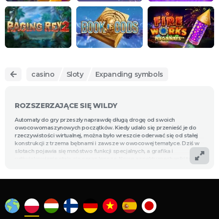
casino
Sloty
Expanding symbols
ROZSZERZAJĄCE SIĘ WILDY
Automaty do gry przeszły naprawdę długą drogę od swoich
owocowomaszynowych początków. Kiedy udało się przenieść je do
rzeczywistości wirtualnej, można było wreszcie oderwać się od stałej
konstrukcji z trzema bębnami i zawsze w owocowej tematyce. Dziś w
slotach pojawia się mnóstwo funkcji specjalnych, a grafika i
udźwiękowienie stają się coraz lepsze. Nowe aspekty mechaniki też
dość szybko stały się powszechne, a jednym z najbardziej lubianych
usprawnień jest wprowadzenie symbolu wilda. Zresztą właśnie wildy
były też jednym z pierwszych udoskonaleń, jakie w automatach do gier
pojawiły się zaraz po tym, jak przeniesiono je z zamkniętych kasyn do
przestronnych pokojów wirtualnych. Dziś jest to jeden z
najpowszechniej wykorzystywanych dodatkowych elementów
mechaniki.