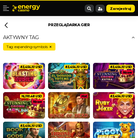
Zarejestruj
PRZEGLĄDARKA GIER
AKTYWNY TAG
Tag: expanding-symbols
87,846.40 USD
87,846.40 USD
87,846.40 USD
Nowe
17,168.88 USD
Hot
87,846.40 USD
Nowe
87,846.40 USD