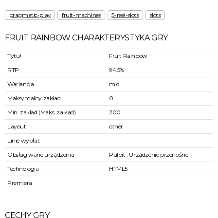
pragmatic-play
fruit-machines
5-reel-slots
slots
FRUIT RAINBOW CHARAKTERYSTYKA GRY
Tytuł
Fruit Rainbow
RTP
94.5%
Wariancja
mid
Maksymalny zakład
0
Min. zakład (Maks. zakład)
200
Layout
other
Linie wypłat
Obsługiwane urządzenia
Pulpit , Urządzenie przenośne
Technologia
HTML5
Premiera
CECHY GRY