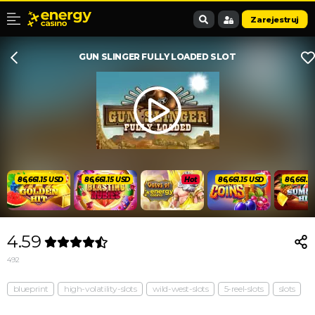
Zarejestruj
GUN SLINGER FULLY LOADED SLOT
87,536.51 USD
87,536.51 USD
Hot
87,536.51 USD
87,536.5
4.59
492
blueprint
high-volatility-slots
wild-west-slots
5-reel-slots
slots