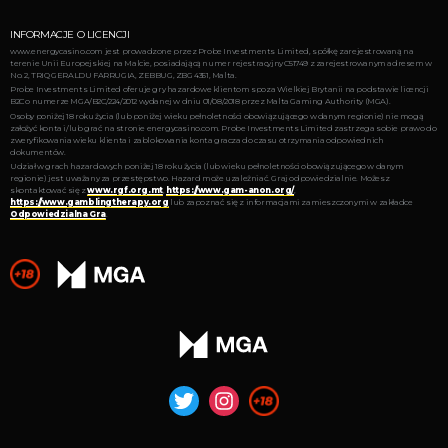
INFORMACJE O LICENCJI
www.energycasino.com jest prowadzone przez Probe Investments Limited, spółkę zarejestrowaną na
terenie Unii Europejskiej na Malcie, posiadającą numer rejestracyjny C51749 z zarejestrowanym adresem w
No. 2, TRIQ GERALDU FARRUGIA, ZEBBUG, ZBG 4351, Malta.
Probe Investments Limited oferuje gry hazardowe klientom spoza Wielkiej Brytanii na podstawie licencji
B2C o numerze MGA/B2C/224/2012 wydanej w dniu 01/08/2018 przez Malta Gaming Authority (MGA).
Osoby poniżej 18 roku życia (lub poniżej wieku pełnoletności obowiązującego w danym regionie) nie mogą
założyć konta i/lub grać na stronie energycasino.com. Probe Investments Limited zastrzega sobie prawo do
zweryfikowania wieku klienta i zablokowania konta gracza do czasu otrzymania odpowiednich
dokumentów.
Udział w grach hazardowych poniżej 18 roku życia (lub wieku pełnoletności obowiązującego w danym
regionie) jest uważany za przestępstwo. Hazard może uzależniać. Graj odpowiedzialnie. Możesz
skontaktować się z
www.rgf.org.mt
,
https://www.gam-anon.org/
,
https://www.gamblingtherapy.org
lub zapoznać się z informacjami zamieszczonymi w zakładce
Odpowiedzialna Gra
.