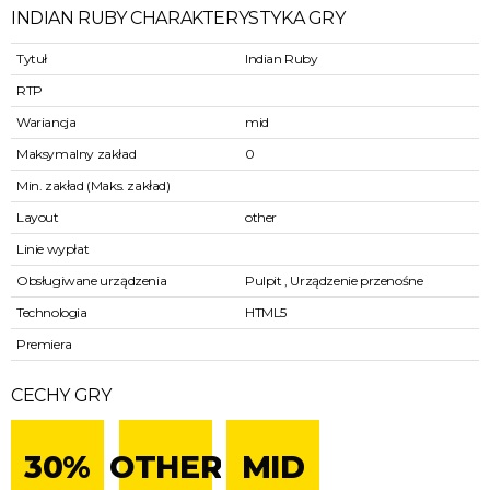
INDIAN RUBY CHARAKTERYSTYKA GRY
Tytuł
Indian Ruby
RTP
Wariancja
mid
Maksymalny zakład
0
Min. zakład (Maks. zakład)
Layout
other
Linie wypłat
Obsługiwane urządzenia
Pulpit , Urządzenie przenośne
Technologia
HTML5
Premiera
CECHY GRY
30%
OTHER
MID