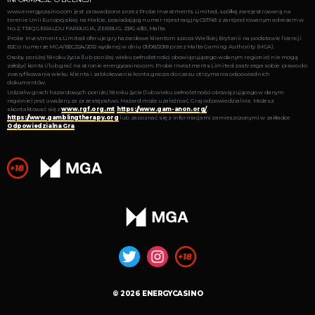
www.energycasino.com jest prowadzone przez Probe Investments Limited, spółkę zarejestrowaną na
terenie Unii Europejskiej na Malcie, posiadającą numer rejestracyjny C51749 z zarejestrowanym adresem w
No. 2, TRIQ GERALDU FARRUGIA, ZEBBUG, ZBG 4351, Malta.
Probe Investments Limited oferuje gry hazardowe klientom spoza Wielkiej Brytanii na podstawie licencji
B2C o numerze MGA/B2C/224/2012 wydanej w dniu 01/08/2018 przez Malta Gaming Authority (MGA).
Osoby poniżej 18 roku życia (lub poniżej wieku pełnoletności obowiązującego w danym regionie) nie mogą
założyć konta i/lub grać na stronie energycasino.com. Probe Investments Limited zastrzega sobie prawo do
zweryfikowania wieku klienta i zablokowania konta gracza do czasu otrzymania odpowiednich
dokumentów.
Udział w grach hazardowych poniżej 18 roku życia (lub wieku pełnoletności obowiązującego w danym
regionie) jest uważany za przestępstwo. Hazard może uzależniać. Graj odpowiedzialnie. Możesz
skontaktować się z
www.rgf.org.mt
,
https://www.gam-anon.org/
,
https://www.gamblingtherapy.org
lub zapoznać się z informacjami zamieszczonymi w zakładce
Odpowiedzialna Gra
.
© 2026 ENERGYCASINO