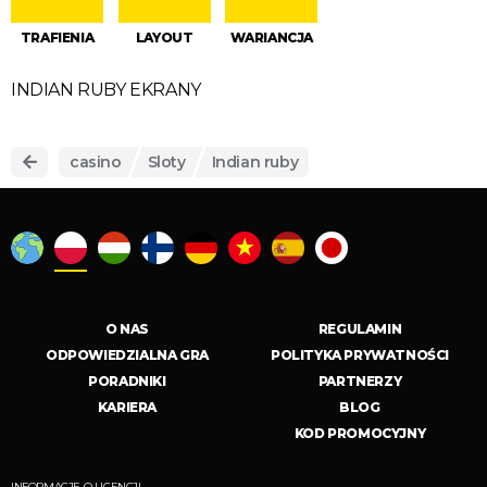
TRAFIENIA
LAYOUT
WARIANCJA
INDIAN RUBY EKRANY
casino
Sloty
Indian ruby
O NAS
REGULAMIN
ODPOWIEDZIALNA GRA
POLITYKA PRYWATNOŚCI
PORADNIKI
PARTNERZY
KARIERA
BLOG
KOD PROMOCYJNY
INFORMACJE O LICENCJI