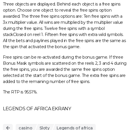
Three objects are displayed. Behind each object is a free spins
option. Choose one object to reveal the free spins option
awarded. The three free spins options are: Ten free spins with a
3x multiplier value. All wins are multiplied by the multiplier value
during the free spins. Twelve free spins with a symbol
stackClosed on reel 1. Fifteen free spins with extra wild symbols.
All the bets and paylines played in the free spins are the same as
the spin that activated the bonus game.
Free spins can be re-activated during the bonus game. If three
Bonus Mask symbols are scattered on the reels 2, 3 and 4 during
the free spins, you are awarded the same free spins option
selected at the start of the bonus game. The extra free spins are
added to the remaining number of free spins.
The RTP is 95.51%.
LEGENDS OF AFRICA EKRANY
casino
Sloty
Legends of africa