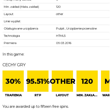
Min. zakład (Maks. zakład)
120
Layout
other
Linie wypłat
Obsługiwane urządzenia
Pulpit , Urządzenie przenośne
Technologia
HTML5
Premiera
09.03.2016
In this game:
CECHY GRY
30%
95.51%
OTHER
120
M
TRAFIENIA
RTP
LAYOUT
MIN. ZAKŁAD (MAKS. ZAKŁAD)
WARI
You are awarded up to fifteen free spins.