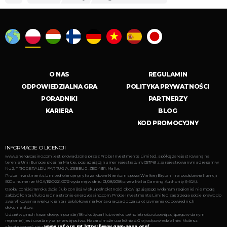
O NAS
REGULAMIN
ODPOWIEDZIALNA GRA
POLITYKA PRYWATNOŚCI
PORADNIKI
PARTNERZY
KARIERA
BLOG
KOD PROMOCYJNY
INFORMACJE O LICENCJI
www.energycasino.com jest prowadzone przez Probe Investments Limited, spółkę zarejestrowaną na
terenie Unii Europejskiej na Malcie, posiadającą numer rejestracyjny C51749 z zarejestrowanym adresem w
No. 2, TRIQ GERALDU FARRUGIA, ZEBBUG, ZBG 4351, Malta.
Probe Investments Limited oferuje gry hazardowe klientom spoza Wielkiej Brytanii na podstawie licencji
B2C o numerze MGA/B2C/224/2012 wydanej w dniu 01/08/2018 przez Malta Gaming Authority (MGA).
Osoby poniżej 18 roku życia (lub poniżej wieku pełnoletności obowiązującego w danym regionie) nie mogą
założyć konta i/lub grać na stronie energycasino.com. Probe Investments Limited zastrzega sobie prawo do
zweryfikowania wieku klienta i zablokowania konta gracza do czasu otrzymania odpowiednich
dokumentów.
Udział w grach hazardowych poniżej 18 roku życia (lub wieku pełnoletności obowiązującego w danym
regionie) jest uważany za przestępstwo. Hazard może uzależniać. Graj odpowiedzialnie. Możesz
skontaktować się z
www.rgf.org.mt
,
https://www.gam-anon.org/
,