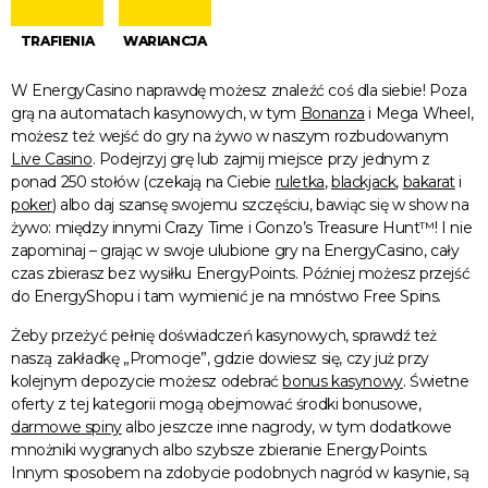
TRAFIENIA
WARIANCJA
W EnergyCasino naprawdę możesz znaleźć coś dla siebie! Poza
grą na automatach kasynowych, w tym
Bonanza
i Mega Wheel,
możesz też wejść do gry na żywo w naszym rozbudowanym
Live Casino
. Podejrzyj grę lub zajmij miejsce przy jednym z
ponad 250 stołów (czekają na Ciebie
ruletka
,
blackjack
,
bakarat
i
poker
) albo daj szansę swojemu szczęściu, bawiąc się w show na
żywo: między innymi Crazy Time i Gonzo’s Treasure Hunt™! I nie
zapominaj – grając w swoje ulubione gry na EnergyCasino, cały
czas zbierasz bez wysiłku EnergyPoints. Później możesz przejść
do EnergyShopu i tam wymienić je na mnóstwo Free Spins.
Żeby przeżyć pełnię doświadczeń kasynowych, sprawdź też
naszą zakładkę „Promocje”, gdzie dowiesz się, czy już przy
kolejnym depozycie możesz odebrać
bonus kasynowy
. Świetne
oferty z tej kategorii mogą obejmować środki bonusowe,
darmowe spiny
albo jeszcze inne nagrody, w tym dodatkowe
mnożniki wygranych albo szybsze zbieranie EnergyPoints.
Innym sposobem na zdobycie podobnych nagród w kasynie, są