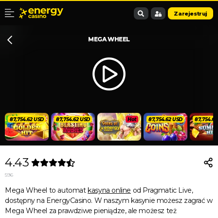
Zarejestruj
MEGA WHEEL
87,754.63 USD
87,754.63 USD
Hot
87,754.63 USD
87,754.6
4.43
596
Mega Wheel to automat
kasyna online
od Pragmatic Live,
dostępny na EnergyCasino. W naszym kasynie możesz zagrać w
Mega Wheel za prawdziwe pieniądze, ale możesz też