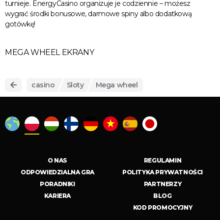
turnieje. EnergyCasino organizuje je codziennie – możesz
wygrać środki bonusowe, darmowe spiny albo dodatkową
gotówkę!
MEGA WHEEL EKRANY
casino
Sloty
Mega wheel
O NAS
REGULAMIN
ODPOWIEDZIALNA GRA
POLITYKA PRYWATNOŚCI
PORADNIKI
PARTNERZY
KARIERA
BLOG
KOD PROMOCYJNY