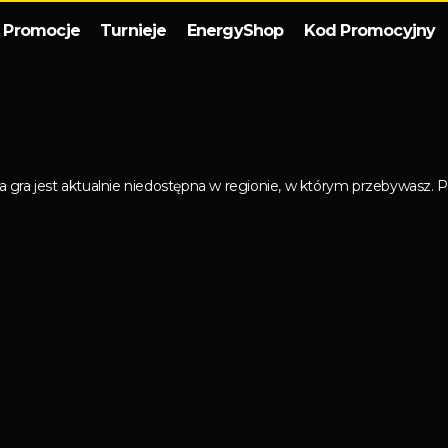
Promocje
Turnieje
EnergyShop
Kod Promocyjny
 gra jest aktualnie niedostępna w regionie, w którym przebywasz. P