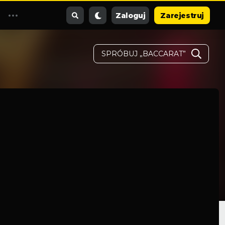
Zaloguj
Zarejestruj