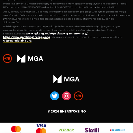
Probe Investments Limited oferuje gry hazardowe klientom spoza Wielkiej Brytanii na podstawie licencji
B2C o numerze MGA/B2C/224/2012 wydanej w dniu 01/08/2018 przez Malta Gaming Authority (MGA).
Osoby poniżej 18 roku życia (lub poniżej wieku pełnoletności obowiązującego w danym regionie) nie mogą
założyć konta i/lub grać na stronie energycasino.com. Probe Investments Limited zastrzega sobie prawo do
zweryfikowania wieku klienta i zablokowania konta gracza do czasu otrzymania odpowiednich
dokumentów.
Udział w grach hazardowych poniżej 18 roku życia (lub wieku pełnoletności obowiązującego w danym
regionie) jest uważany za przestępstwo. Hazard może uzależniać. Graj odpowiedzialnie. Możesz
skontaktować się z
www.rgf.org.mt
,
https://www.gam-anon.org/
,
https://www.gamblingtherapy.org
lub zapoznać się z informacjami zamieszczonymi w zakładce
Odpowiedzialna Gra
.
© 2026 ENERGYCASINO