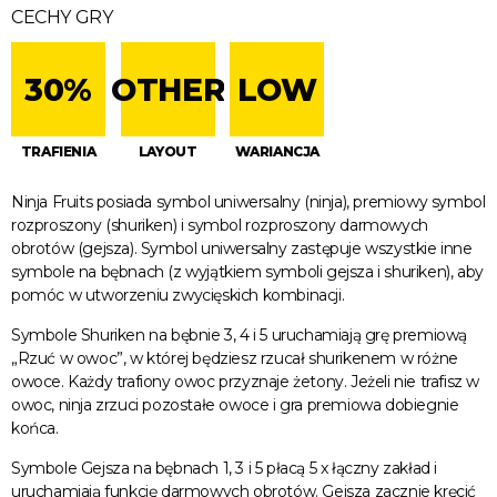
CECHY GRY
30%
OTHER
LOW
TRAFIENIA
LAYOUT
WARIANCJA
Ninja Fruits posiada symbol uniwersalny (ninja), premiowy symbol
rozproszony (shuriken) i symbol rozproszony darmowych
obrotów (gejsza). Symbol uniwersalny zastępuje wszystkie inne
symbole na bębnach (z wyjątkiem symboli gejsza i shuriken), aby
pomóc w utworzeniu zwycięskich kombinacji.
Symbole Shuriken na bębnie 3, 4 i 5 uruchamiają grę premiową
„Rzuć w owoc”, w której będziesz rzucał shurikenem w różne
owoce. Każdy trafiony owoc przyznaje żetony. Jeżeli nie trafisz w
owoc, ninja zrzuci pozostałe owoce i gra premiowa dobiegnie
końca.
Symbole Gejsza na bębnach 1, 3 i 5 płacą 5 x łączny zakład i
uruchamiają funkcję darmowych obrotów. Gejsza zacznie kręcić