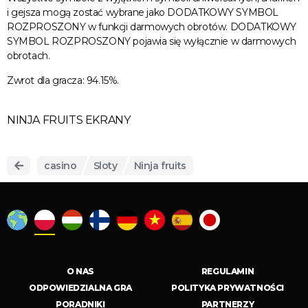
i gejsza mogą zostać wybrane jako DODATKOWY SYMBOL
ROZPROSZONY w funkcji darmowych obrotów. DODATKOWY
SYMBOL ROZPROSZONY pojawia się wyłącznie w darmowych
obrotach.
Zwrot dla gracza: 94.15%.
NINJA FRUITS EKRANY
casino
Sloty
Ninja fruits
O NAS
REGULAMIN
ODPOWIEDZIALNA GRA
POLITYKA PRYWATNOŚCI
PORADNIKI
PARTNERZY