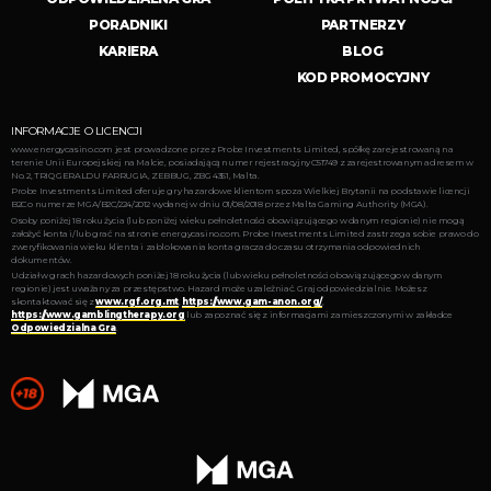
PORADNIKI
PARTNERZY
KARIERA
BLOG
KOD PROMOCYJNY
INFORMACJE O LICENCJI
www.energycasino.com jest prowadzone przez Probe Investments Limited, spółkę zarejestrowaną na
terenie Unii Europejskiej na Malcie, posiadającą numer rejestracyjny C51749 z zarejestrowanym adresem w
No. 2, TRIQ GERALDU FARRUGIA, ZEBBUG, ZBG 4351, Malta.
Probe Investments Limited oferuje gry hazardowe klientom spoza Wielkiej Brytanii na podstawie licencji
B2C o numerze MGA/B2C/224/2012 wydanej w dniu 01/08/2018 przez Malta Gaming Authority (MGA).
Osoby poniżej 18 roku życia (lub poniżej wieku pełnoletności obowiązującego w danym regionie) nie mogą
założyć konta i/lub grać na stronie energycasino.com. Probe Investments Limited zastrzega sobie prawo do
zweryfikowania wieku klienta i zablokowania konta gracza do czasu otrzymania odpowiednich
dokumentów.
Udział w grach hazardowych poniżej 18 roku życia (lub wieku pełnoletności obowiązującego w danym
regionie) jest uważany za przestępstwo. Hazard może uzależniać. Graj odpowiedzialnie. Możesz
skontaktować się z
www.rgf.org.mt
,
https://www.gam-anon.org/
,
https://www.gamblingtherapy.org
lub zapoznać się z informacjami zamieszczonymi w zakładce
Odpowiedzialna Gra
.