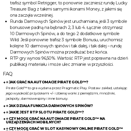
trafisz symbol Retrigger, to ponownie zaczniesz rundę Lucky
Treasure Bag z takimi samymi ikonami Money, z jakimi się
ona zaczęła wcześniej.
Runda Darmowych Spinów jest uruchamiana, jeśli 3 symbole
bonusowe padną na bębnach 2, 3 lub 4. Łącznie otrzymasz
10 Darmowych Spinów, a do tego 2 dodatkowe symbole
Wild. Jeśli ponownie trafisz 3 symbole Bonusu, uruchomisz
kolejne 10 darmowych spinów i tak dalej, i tak dalej – rundę
Darmowych Spinów można przedłużać bez końca.
RTP gry wynosi 96,50%. Wartość RTP jest poprawna na dzień
publikacji materiału i może ulec zmianie w przyszłości.
FAQ
️⭐ JAK GRAĆ NA AUTOMACIE PIRATE GOLD™?
Pirate Gold™ to gra wydana przez Pragmatic Play. Postaw zakład, ustalając
jego wysokość przyciskami +/- i zbieraj worki z pieniędzmi, mnożniki,
jackpoty, darmowe spiny i inne bonusy.
️⭐ JAK DZIAŁA FUNKCJA DARMOWYCH SPINÓW?
Runda Darmowych Spinów zostanie uruchomiona automatycznie, kiedy
️⭐ JAKIE JEST RTP SLOTU PIRATE GOLD™?
trafisz trzy symbole bonusowe (Scatter) w dowolnych miejscach na bębnach
Wartość RTP (Return to Player) tego slotu to 96.50%. RTP zostało podane na
️⭐ CZY MOGĘ GRAĆ NA AUTOMACIE PIRATE GOLD™ NA
2, 3 lub 4. Otrzymasz wtedy prawo do rozegrania 10 darmowych spinów
URZĄDZENIACH MOBILNYCH?
dzień publikacji materiału, może ulec zmianie w przyszłości.
oraz 2 dodatkowe Wildy. Jeśli ponownie trafisz 3 Scattery, znów dostaniesz 10
Tak! Zagraj w Pirate Gold™ na dowolnym urządzeniu z systemem iOS lub
️⭐ CZY MOGĘ GRAĆ W SLOT KASYNOWY ONLINE PIRATE GOLD™