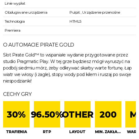
Linie wypłat
Obsługiwane urządzenia
Pulpit , Urządzenie przenośne
Technologia
HTML5
Premiera
O AUTOMACIE PIRATE GOLD
Slot Pirate Gold™ to wspaniałe wydanie przygotowane przez
studio Pragmatic Play. W tej grze będziesz mógł wyruszyć na
podbój siedmiu mórz, żeby odkrywać skarby warte fortunę. Łap
wiatr we włosy (i żagle), stopy wody pod kilem i ruszaj po swoje
niespodzianki!
CECHY GRY
30%
96.50%
OTHER
200
M
TRAFIENIA
RTP
LAYOUT
MIN. ZAKŁAD (MAKS. ZAKŁAD)
WARI