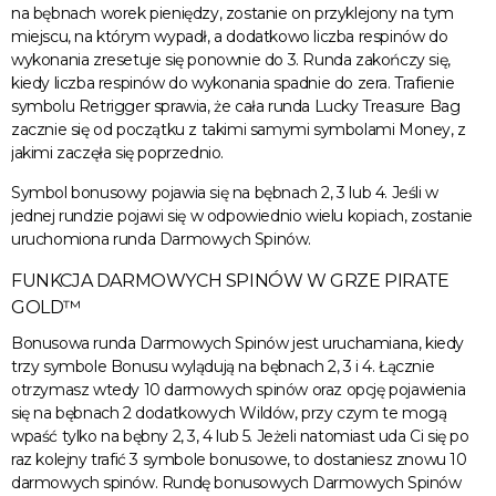
na bębnach worek pieniędzy, zostanie on przyklejony na tym
miejscu, na którym wypadł, a dodatkowo liczba respinów do
wykonania zresetuje się ponownie do 3. Runda zakończy się,
kiedy liczba respinów do wykonania spadnie do zera. Trafienie
symbolu Retrigger sprawia, że cała runda Lucky Treasure Bag
zacznie się od początku z takimi samymi symbolami Money, z
jakimi zaczęła się poprzednio.
Symbol bonusowy pojawia się na bębnach 2, 3 lub 4. Jeśli w
jednej rundzie pojawi się w odpowiednio wielu kopiach, zostanie
uruchomiona runda Darmowych Spinów.
FUNKCJA DARMOWYCH SPINÓW W GRZE PIRATE
GOLD™
Bonusowa runda Darmowych Spinów jest uruchamiana, kiedy
trzy symbole Bonusu wylądują na bębnach 2, 3 i 4. Łącznie
otrzymasz wtedy 10 darmowych spinów oraz opcję pojawienia
się na bębnach 2 dodatkowych Wildów, przy czym te mogą
wpaść tylko na bębny 2, 3, 4 lub 5. Jeżeli natomiast uda Ci się po
raz kolejny trafić 3 symbole bonusowe, to dostaniesz znowu 10
darmowych spinów. Rundę bonusowych Darmowych Spinów