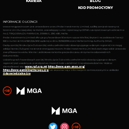
KARIERA
BLOG
KOD PROMOCYJNY
INFORMACJE O LICENCJI
www.energycasino.com jest prowadzone przez Probe Investments Limited, spółkę zarejestrowaną na
terenie Unii Europejskiej na Malcie, posiadającą numer rejestracyjny C51749 z zarejestrowanym adresem w
No. 2, TRIQ GERALDU FARRUGIA, ZEBBUG, ZBG 4351, Malta.
Probe Investments Limited oferuje gry hazardowe klientom spoza Wielkiej Brytanii na podstawie licencji
B2C o numerze MGA/B2C/224/2012 wydanej w dniu 01/08/2018 przez Malta Gaming Authority (MGA).
Osoby poniżej 18 roku życia (lub poniżej wieku pełnoletności obowiązującego w danym regionie) nie mogą
założyć konta i/lub grać na stronie energycasino.com. Probe Investments Limited zastrzega sobie prawo do
zweryfikowania wieku klienta i zablokowania konta gracza do czasu otrzymania odpowiednich
dokumentów.
Udział w grach hazardowych poniżej 18 roku życia (lub wieku pełnoletności obowiązującego w danym
regionie) jest uważany za przestępstwo. Hazard może uzależniać. Graj odpowiedzialnie. Możesz
skontaktować się z
www.rgf.org.mt
,
https://www.gam-anon.org/
,
https://www.gamblingtherapy.org
lub zapoznać się z informacjami zamieszczonymi w zakładce
Odpowiedzialna Gra
.