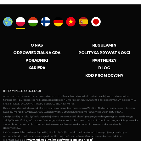
A jeśli jesteś ciekaw tego, czym dziś zaskakuje Pragmatic Play, to jesteś
w idealnym miejscu – zaraz Ci wszystko opowiemy!
SŁOWO O PRAGMATIC PLAY
Nawet jeśli odwiedzasz niezbyt znane kasyno internetowe, to
najpewniej znajdziesz tam gry od założonej w 2015 roku marki
Pragmatic Play. Jest to dostawca oprogramowania kasynowego z
główną siedzibą na Malcie i biurami między innymi na Gibraltarze,
O NAS
REGULAMIN
Wyspie Man, w Serbii, Argentynie, Indiach, Wielkiej Brytanii, na
ODPOWIEDZIALNA GRA
POLITYKA PRYWATNOŚCI
Węgrzech i na Ukrainie. Gracze znający najlepsze kasyna online z
pewnością kojarzą tę markę przede wszystkim z rozbudowanego
PORADNIKI
PARTNERZY
portfolio automatów kasynowych. Dziś jest ich ponad 200 i w tej liczbie
KARIERA
BLOG
są zarówno
klasyczne gry owocowe
,
sloty ze zwierzętami
i spory
wybór gier Megaways™.
KOD PROMOCYJNY
JAKIE FUNKCJE ZNAJDZIESZ W GRACH?
INFORMACJE O LICENCJI
Jako jeden z najlepszych dostawców, Pragmatic zapewnia graczom
www.energycasino.com jest prowadzone przez Probe Investments Limited, spółkę zarejestrowaną na
możliwość gry w środowisku innowacyjnym i dynamicznym. Mówi się
terenie Unii Europejskiej na Malcie, posiadającą numer rejestracyjny C51749 z zarejestrowanym adresem w
nawet, że to właśnie to studio wyznacza pewien standard w świecie
No. 2, TRIQ GERALDU FARRUGIA, ZEBBUG, ZBG 4351, Malta.
gier kasynowych. A czego konkretnie możesz spodziewać się w ich
Probe Investments Limited oferuje gry hazardowe klientom spoza Wielkiej Brytanii na podstawie licencji
B2C o numerze MGA/B2C/224/2012 wydanej w dniu 01/08/2018 przez Malta Gaming Authority (MGA).
grach?
Osoby poniżej 18 roku życia (lub poniżej wieku pełnoletności obowiązującego w danym regionie) nie mogą
założyć konta i/lub grać na stronie energycasino.com. Probe Investments Limited zastrzega sobie prawo do
Zróżnicowane portfolio. Graczy urzeka przede wszystkim to, jak
zweryfikowania wieku klienta i zablokowania konta gracza do czasu otrzymania odpowiednich
różne przygotowywane przez Pragmatic gry dostępne w kasynie
dokumentów.
internetowym. Od klasycznych stołów do ruletki czy blackjacka,
Udział w grach hazardowych poniżej 18 roku życia (lub wieku pełnoletności obowiązującego w danym
regionie) jest uważany za przestępstwo. Hazard może uzależniać. Graj odpowiedzialnie. Możesz
przez porywające stoły na żywo z transmisją w czasie
skontaktować się z
www.rgf.org.mt
,
https://www.gam-anon.org/
,