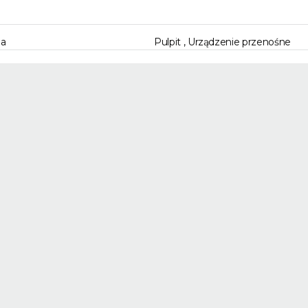
ia
Pulpit , Urządzenie przenośne
HTML5
HER
OTHER
OUT
WARIANCJA
KRANY