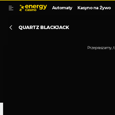
Automaty
Kasyno na Żywo
QUARTZ BLACKJACK
Przepraszamy, ta