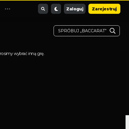
Zaloguj
Zarejestruj
rosimy wybrać inną grę.