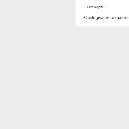
Linie wypłat
Obsługiwane urządzen
Technologia
Premiera
CECHY GRY
30%
OT
TRAFIENIA
LAY
QUARTZ BLACKJACK E