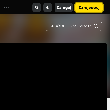
Zaloguj
Zarejestruj