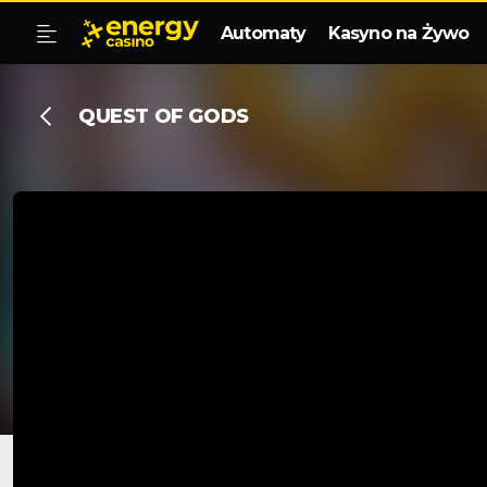
Automaty
Kasyno na Żywo
QUEST OF GODS