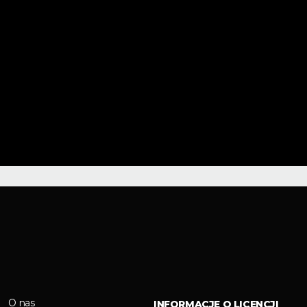
O nas
INFORMACJE O LICENCJI