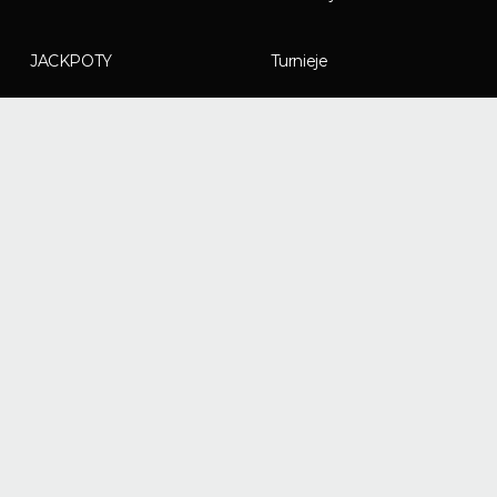
JACKPOTY
Turnieje
CODZIENNE JACKPOTY
EnergyShop
KASYNO NA ŻYWO
Poradniki
AVIATOR
Partnerzy
Kariera