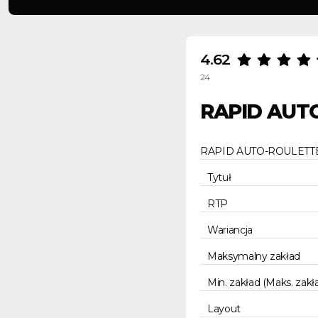
4.62
24
RAPID AUT
RAPID AUTO-ROULETT
Tytuł
RTP
Wariancja
Maksymalny zakład
Min. zakład (Maks. zakł
Layout