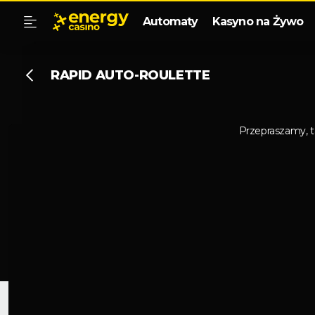
Automaty
Kasyno na Żywo
RAPID AUTO-ROULETTE
Przepraszamy, ta