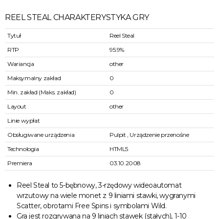
REEL STEAL CHARAKTERYSTYKA GRY
Tytuł
Reel Steal
RTP
95.9%
Wariancja
other
Maksymalny zakład
0
Min. zakład (Maks. zakład)
0
Layout
other
Linie wypłat
Obsługiwane urządzenia
Pulpit , Urządzenie przenośne
Technologia
HTML5
Premiera
03.10.2008
Reel Steal to 5-bębnowy, 3-rzędowy wideoautomat
wrzutowy na wiele monet z 9 liniami stawki, wygranymi
Scatter, obrotami Free Spins i symbolami Wild.
Gra jest rozgrywana na 9 liniach stawek (stałych), 1-10