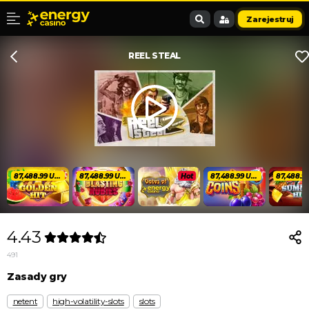
Zarejestruj
REEL STEAL
87,928.63 USD
87,928.63 USD
Hot
87,928.63 USD
87,928.6
4.43
491
Zasady gry
netent
high-volatility-slots
slots