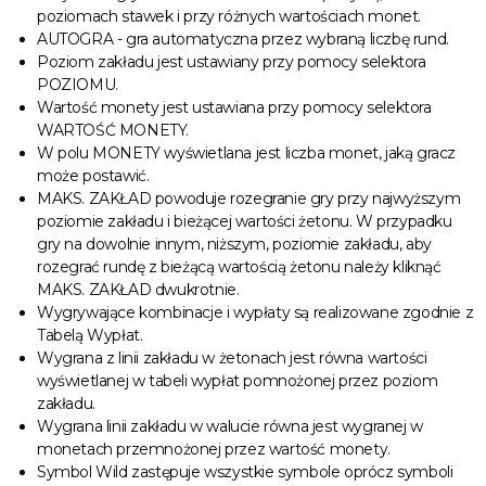
poziomach stawek i przy różnych wartościach monet.
AUTOGRA - gra automatyczna przez wybraną liczbę rund.
Poziom zakładu jest ustawiany przy pomocy selektora
POZIOMU.
Wartość monety jest ustawiana przy pomocy selektora
WARTOŚĆ MONETY.
W polu MONETY wyświetlana jest liczba monet, jaką gracz
może postawić.
MAKS. ZAKŁAD powoduje rozegranie gry przy najwyższym
poziomie zakładu i bieżącej wartości żetonu. W przypadku
gry na dowolnie innym, niższym, poziomie zakładu, aby
rozegrać rundę z bieżącą wartością żetonu należy kliknąć
MAKS. ZAKŁAD dwukrotnie.
Wygrywające kombinacje i wypłaty są realizowane zgodnie z
Tabelą Wypłat.
Wygrana z linii zakładu w żetonach jest równa wartości
wyświetlanej w tabeli wypłat pomnożonej przez poziom
zakładu.
Wygrana linii zakładu w walucie równa jest wygranej w
monetach przemnożonej przez wartość monety.
Symbol Wild zastępuje wszystkie symbole oprócz symboli