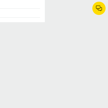
D
CJA