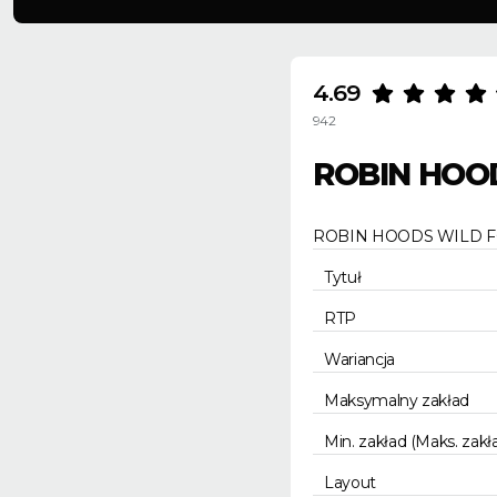
4.69
942
ROBIN HOO
ROBIN HOODS WILD F
Tytuł
RTP
Wariancja
Maksymalny zakład
Min. zakład (Maks. zakł
Layout