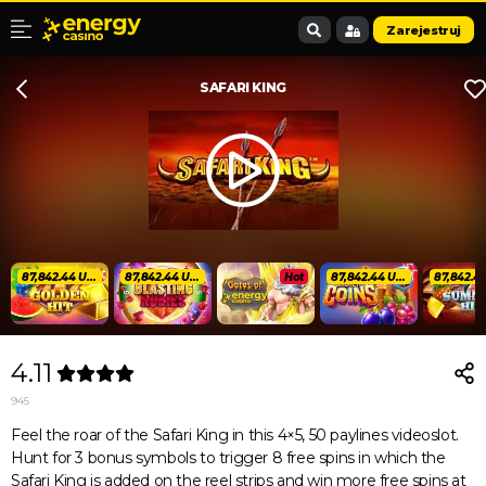
Zarejestruj
SAFARI KING
87,842.44 USD
87,842.44 USD
Hot
87,842.44 USD
4.11
945
Feel the roar of the Safari King in this 4×5, 50 paylines videoslot.
Hunt for 3 bonus symbols to trigger 8 free spins in which the
Safari King is added on the reel strips and win more free spins at