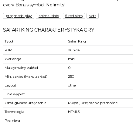
every Bonus symbol. No limits!
pragmatic-play
animal-slots
5-reel-slots
slots
SAFARI KING CHARAKTERYSTYKA GRY
Tytuł
Safari King
RTP
96.37%
Wariancja
mid
Maksymalny zakład
0
Min. zakład (Maks. zakład)
250
Layout
other
Linie wypłat
Obsługiwane urządzenia
Pulpit , Urządzenie przenośne
Technologia
HTML5
Premiera