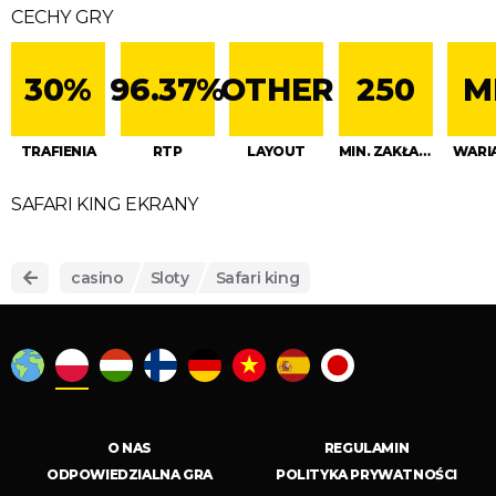
CECHY GRY
30%
96.37%
OTHER
250
M
TRAFIENIA
RTP
LAYOUT
MIN. ZAKŁAD (MAKS. ZAKŁAD)
WARI
SAFARI KING EKRANY
casino
Sloty
Safari king
O NAS
REGULAMIN
ODPOWIEDZIALNA GRA
POLITYKA PRYWATNOŚCI