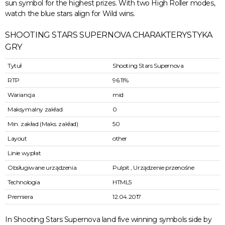
sun symbol for the highest prizes. With two High Roller modes,
watch the blue stars align for Wild wins.
SHOOTING STARS SUPERNOVA CHARAKTERYSTYKA
GRY
Tytuł
Shooting Stars Supernova
RTP
96.11%
Wariancja
mid
Maksymalny zakład
0
Min. zakład (Maks. zakład)
50
Layout
other
Linie wypłat
Obsługiwane urządzenia
Pulpit , Urządzenie przenośne
Technologia
HTML5
Premiera
12.04.2017
In Shooting Stars Supernova land five winning symbols side by