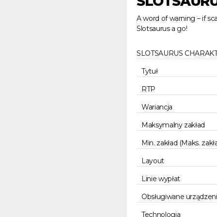
SLOTSAUR
A word of warning – if s
Slotsaurus a go!
SLOTSAURUS CHARAKT
Tytuł
RTP
Wariancja
Maksymalny zakład
Min. zakład (Maks. zakł
Layout
Linie wypłat
Obsługiwane urządzen
Technologia