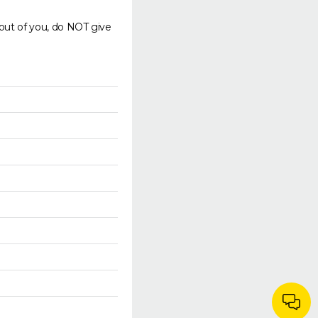
 out of you, do NOT give