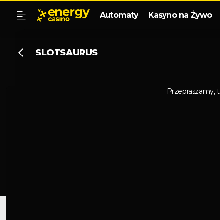
Automaty
Kasyno na Żywo
SLOTSAURUS
Przepraszamy, ta