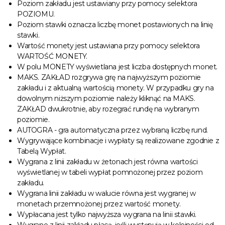
Poziom zakładu jest ustawiany przy pomocy selektora
POZIOMU.
Poziom stawki oznacza liczbę monet postawionych na linię
stawki.
Wartość monety jest ustawiana przy pomocy selektora
WARTOŚĆ MONETY.
W polu MONETY wyświetlana jest liczba dostępnych monet.
MAKS. ZAKŁAD rozgrywa grę na najwyższym poziomie
zakładu i z aktualną wartością monety. W przypadku gry na
dowolnym niższym poziomie należy kliknąć na MAKS.
ZAKŁAD dwukrotnie, aby rozegrać rundę na wybranym
poziomie.
AUTOGRA - gra automatyczna przez wybraną liczbę rund.
Wygrywające kombinacje i wypłaty są realizowane zgodnie z
Tabelą Wypłat.
Wygrana z linii zakładu w żetonach jest równa wartości
wyświetlanej w tabeli wypłat pomnożonej przez poziom
zakładu.
Wygrana linii zakładu w walucie równa jest wygranej w
monetach przemnożonej przez wartość monety.
Wypłacana jest tylko najwyższa wygrana na linii stawki.