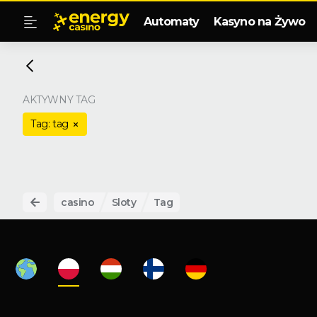
Automaty
Kasyno na Żywo
AKTYWNY TAG
Tag: tag
casino
Sloty
Tag