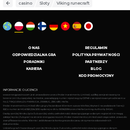
casino
Sloty
Viking runecraft
O NAS
REGULAMIN
ODPOWIEDZIALNA GRA
POLITYKA PRYWATNOŚCI
PORADNIKI
PARTNERZY
KARIERA
BLOG
KOD PROMOCYJNY
INFORMACJE O LICENCJI
www.energycasino.com jest prowadzone przez Probe Investments Limited, spółkę zarejestrowaną na
terenie Unii Europejskiej na Malcie, posiadającą numer rejestracyjny C51749 z zarejestrowanym adresem w
No. 2, TRIQ GERALDU FARRUGIA, ZEBBUG, ZBG 4351, Malta.
Probe Investments Limited oferuje gry hazardowe klientom spoza Wielkiej Brytanii na podstawie licencji
B2C o numerze MGA/B2C/224/2012 wydanej w dniu 01/08/2018 przez Malta Gaming Authority (MGA).
Osoby poniżej 18 roku życia (lub poniżej wieku pełnoletności obowiązującego w danym regionie) nie mogą
założyć konta i/lub grać na stronie energycasino.com. Probe Investments Limited zastrzega sobie prawo do
zweryfikowania wieku klienta i zablokowania konta gracza do czasu otrzymania odpowiednich
dokumentów.
Udział w grach hazardowych poniżej 18 roku życia (lub wieku pełnoletności obowiązującego w danym