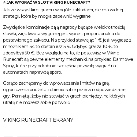
⭐ JAK WYGRAĆ W SLOT VIKING RUNECRAFT?
Jak ze wszystkimi grami i w ogóle zakładami, nie ma żadnej
strategii, która by mogła zapewnić wygrane.
Zwycięskie kombinacje dają nagrody będące wielokrotnością
stawki, więc kwota wygranej jest wprost proporcjonalna do
postawionego zakładu. Na przykład stawiając 1 €, jeśli wygrasz z
mnożnikiem 5x, to dostaniesz 5 €. Gdybyś grał za 10 €, to
zdobyłbyś 50 €. Bez względu na to, ile postawisz w Viking
Runecraft są pewne elementy mechaniki, na przykład Darmowe
Spiny, które przy odrobinie szczęścia pozwolą wygrać na
automatach naprawdę sporo.
Gorąco zachęcamy do wprowadzenia limitów na grę,
ograniczenia budżetu, robienia sobie przerw i odpowiedzialnej
gry. Pamiętaj, żeby nie stawiać w grach pieniędzy, na których
utratę nie możesz sobie pozwolić.
VIKING RUNECRAFT EKRANY