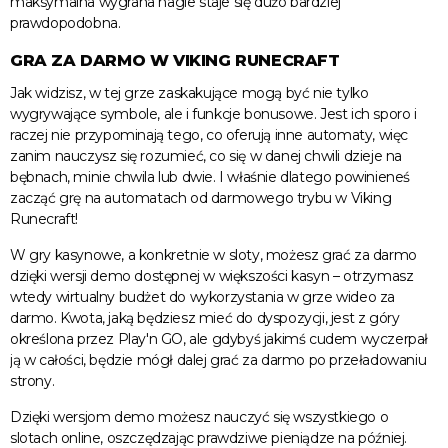
maksymalna wygrana nagle staje się dużo bardziej
prawdopodobna.
GRA ZA DARMO W VIKING RUNECRAFT
Jak widzisz, w tej grze zaskakujące mogą być nie tylko
wygrywające symbole, ale i funkcje bonusowe. Jest ich sporo i
raczej nie przypominają tego, co oferują inne automaty, więc
zanim nauczysz się rozumieć, co się w danej chwili dzieje na
bębnach, minie chwila lub dwie. I właśnie dlatego powinieneś
zacząć grę na automatach od darmowego trybu w Viking
Runecraft!
W gry kasynowe, a konkretnie w sloty, możesz grać za darmo
dzięki wersji demo dostępnej w większości kasyn – otrzymasz
wtedy wirtualny budżet do wykorzystania w grze wideo za
darmo. Kwota, jaką będziesz mieć do dyspozycji, jest z góry
określona przez Play'n GO, ale gdybyś jakimś cudem wyczerpał
ją w całości, będzie mógł dalej grać za darmo po przeładowaniu
strony.
Dzięki wersjom demo możesz nauczyć się wszystkiego o
slotach online, oszczędzając prawdziwe pieniądze na później.