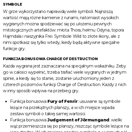
SYMBOLE
W grze wykorzystano naprawdę wiele symboli. Najniższą
wartość mają różne kamienie z runami, natomiast wysokich
wygranych można spodziewać się po ułożeniu pewnych
mitologicznych artefaktów: młota Thora, hełmu Odyna, topora
Hajmdala i naszyjnika Frei. Symbole Wild to złote ikony, ale z
nimi spotkasz się tylko wtedy, kiedy będą aktywne specjalne
funkcje gry.
FUNKCJA BONUSOWA CHARGE OF DESTRUCTION
Każda wygrana jest zaznaczana na specjalnym wskaźniku. Żeby
go w całości wypełnić, trzeba trafiać wiele wygranych w jednym
spinie, a kiedy się to stanie, zostanie uruchomiony jeden z
czterech poziomów funkcji Charge of Destruction. Każdy z nich
w inny sposób wpływa na przebieg gry.
Funkcja bonusowa
Fury of Fenrir
: usuwane są symbole
leżące na przekątnych planszy, a w ich miejsce wpada
zestaw symboli o takiej samej wartości.
Funkcja bonusowa
Judgement of Jörmungand
: wielki
wąż przemieszcza się po planszy, niszcząc symbole leżące na