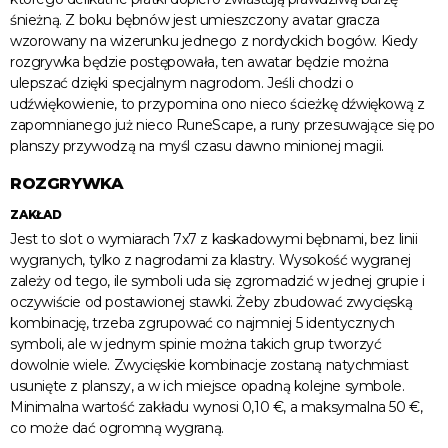
śnieżną. Z boku bębnów jest umieszczony avatar gracza
wzorowany na wizerunku jednego z nordyckich bogów. Kiedy
rozgrywka będzie postępowała, ten awatar będzie można
ulepszać dzięki specjalnym nagrodom. Jeśli chodzi o
udźwiękowienie, to przypomina ono nieco ścieżkę dźwiękową z
zapomnianego już nieco RuneScape, a runy przesuwające się po
planszy przywodzą na myśl czasu dawno minionej magii.
ROZGRYWKA
ZAKŁAD
Jest to slot o wymiarach 7x7 z kaskadowymi bębnami, bez linii
wygranych, tylko z nagrodami za klastry. Wysokość wygranej
zależy od tego, ile symboli uda się zgromadzić w jednej grupie i
oczywiście od postawionej stawki. Żeby zbudować zwycięską
kombinację, trzeba zgrupować co najmniej 5 identycznych
symboli, ale w jednym spinie można takich grup tworzyć
dowolnie wiele. Zwycięskie kombinacje zostaną natychmiast
usunięte z planszy, a w ich miejsce opadną kolejne symbole.
Minimalna wartość zakładu wynosi 0,10 €, a maksymalna 50 €,
co może dać ogromną wygraną.