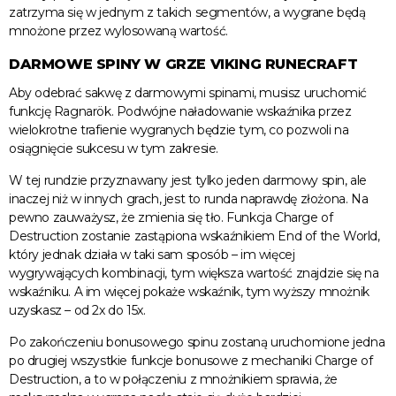
zatrzyma się w jednym z takich segmentów, a wygrane będą
mnożone przez wylosowaną wartość.
DARMOWE SPINY W GRZE VIKING RUNECRAFT
Aby odebrać sakwę z darmowymi spinami, musisz uruchomić
funkcję Ragnarök. Podwójne naładowanie wskaźnika przez
wielokrotne trafienie wygranych będzie tym, co pozwoli na
osiągnięcie sukcesu w tym zakresie.
W tej rundzie przyznawany jest tylko jeden darmowy spin, ale
inaczej niż w innych grach, jest to runda naprawdę złożona. Na
pewno zauważysz, że zmienia się tło. Funkcja Charge of
Destruction zostanie zastąpiona wskaźnikiem End of the World,
który jednak działa w taki sam sposób – im więcej
wygrywających kombinacji, tym większa wartość znajdzie się na
wskaźniku. A im więcej pokaże wskaźnik, tym wyższy mnożnik
uzyskasz – od 2x do 15x.
Po zakończeniu bonusowego spinu zostaną uruchomione jedna
po drugiej wszystkie funkcje bonusowe z mechaniki Charge of
Destruction, a to w połączeniu z mnożnikiem sprawia, że