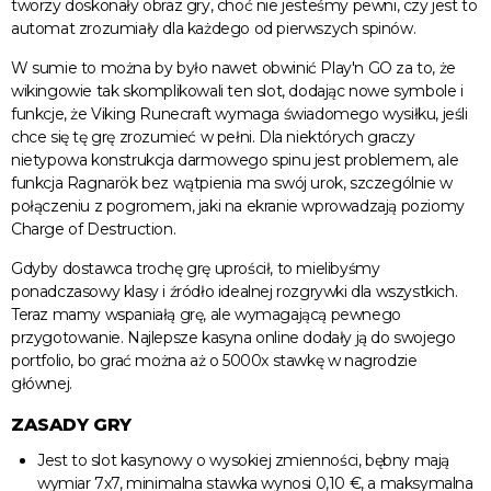
tworzy doskonały obraz gry, choć nie jesteśmy pewni, czy jest to
automat zrozumiały dla każdego od pierwszych spinów.
W sumie to można by było nawet obwinić Play'n GO za to, że
wikingowie tak skomplikowali ten slot, dodając nowe symbole i
funkcje, że Viking Runecraft wymaga świadomego wysiłku, jeśli
chce się tę grę zrozumieć w pełni. Dla niektórych graczy
nietypowa konstrukcja darmowego spinu jest problemem, ale
funkcja Ragnarök bez wątpienia ma swój urok, szczególnie w
połączeniu z pogromem, jaki na ekranie wprowadzają poziomy
Charge of Destruction.
Gdyby dostawca trochę grę uprościł, to mielibyśmy
ponadczasowy klasy i źródło idealnej rozgrywki dla wszystkich.
Teraz mamy wspaniałą grę, ale wymagającą pewnego
przygotowanie. Najlepsze kasyna online dodały ją do swojego
portfolio, bo grać można aż o 5000x stawkę w nagrodzie
głównej.
ZASADY GRY
Jest to slot kasynowy o wysokiej zmienności, bębny mają
wymiar 7x7, minimalna stawka wynosi 0,10 €, a maksymalna