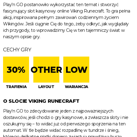
Play'n GO postanowiło wykorzystać ten temat i stworzyć
fascynujący slot kasynowy online Viking Runecraft. To gra pełna
akcji, inspirowana pełnym zawirowań codziennym życiem
Wikingów. Jeśli ciągnie Cię do tego, żeby odkryć, jak wyglądały
ich przygody, to wprowadzimy Cię w ten tajemniczy świat w
naszym opisie gry.
CECHY GRY
30%
OTHER
LOW
TRAFIENIA
LAYOUT
WARIANCJA
O SLOCIE VIKING RUNECRAFT
Play'n GO to zdecydowanie jeden z najpoważniejszych
dostawców, jeśli chodzi o gry kasynowe, a zwłaszcza sloty i nie
oszukujmy się – to widać już od pierwszego spojrzenia na ten
automat. W tle będzie widać rozpadlinę w tundrze i śnieg,
którego delikatne płatki dopiero zwiastują prawdziwą burzę