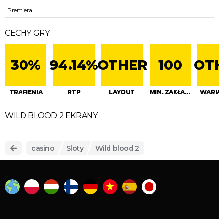
Premiera
CECHY GRY
30%
94.14%
OTHER
100
OT
TRAFIENIA
RTP
LAYOUT
MIN. ZAKŁAD (MAKS. ZAKŁAD)
WARI
WILD BLOOD 2 EKRANY
casino
Sloty
Wild blood 2