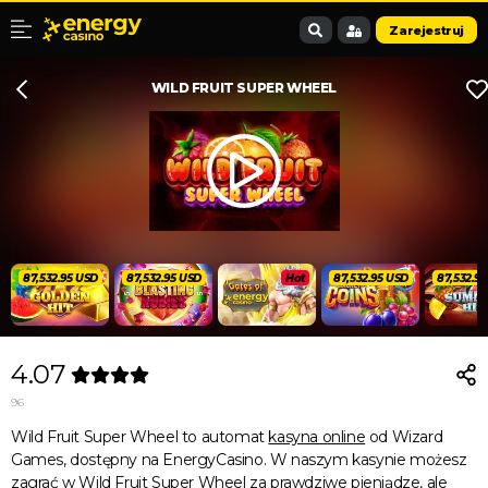
Zarejestruj
WILD FRUIT SUPER WHEEL
87,532.95 USD
87,532.95 USD
Hot
87,532.95 USD
87,532.9
4.07
96
Wild Fruit Super Wheel to automat
kasyna online
od Wizard
Games, dostępny na EnergyCasino. W naszym kasynie możesz
zagrać w Wild Fruit Super Wheel za prawdziwe pieniądze, ale