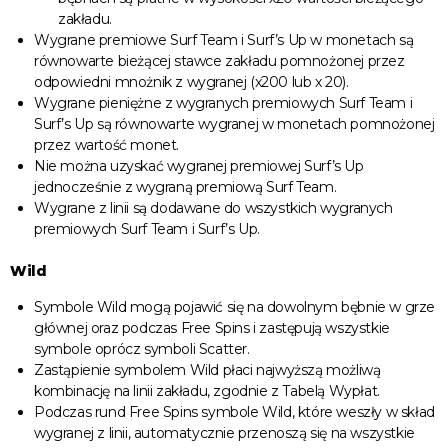
zakładu.
Wygrane premiowe Surf Team i Surf’s Up w monetach są
równowarte bieżącej stawce zakładu pomnożonej przez
odpowiedni mnożnik z wygranej (x200 lub x 20).
Wygrane pieniężne z wygranych premiowych Surf Team i
Surf’s Up są równowarte wygranej w monetach pomnożonej
przez wartość monet.
Nie można uzyskać wygranej premiowej Surf’s Up
jednocześnie z wygraną premiową Surf Team.
Wygrane z linii są dodawane do wszystkich wygranych
premiowych Surf Team i Surf’s Up.
Wild
Symbole Wild mogą pojawić się na dowolnym bębnie w grze
głównej oraz podczas Free Spins i zastępują wszystkie
symbole oprócz symboli Scatter.
Zastąpienie symbolem Wild płaci najwyższą możliwą
kombinację na linii zakładu, zgodnie z Tabelą Wypłat.
Podczas rund Free Spins symbole Wild, które weszły w skład
wygranej z linii, automatycznie przenoszą się na wszystkie