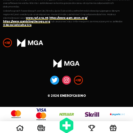
zweryfikowania wieku klienta i zablokowania konta gracza do czasu otrzymania odpowiednich
dokumentów.
Udział w grach hazardowych poniżej 18 roku życia (lub wieku pełnoletności obowiązującego w danym
regionie) jest uważany za przestępstwo. Hazard może uzależniać. Graj odpowiedzialnie. Możesz
skontaktować się z
www.rgf.org.mt
,
https://www.gam-anon.org/
,
https://www.gamblingtherapy.org
lub zapoznać się z informacjami zamieszczonymi w zakładce
Odpowiedzialna Gra
.
© 2026 ENERGYCASINO