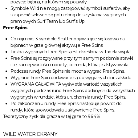
pozycje bębna, na którym się pojawiły.
Symbole Wild nie mogą zastępować symboli surferów, aby
uzupełnić sekwencję potrzebną do uzyskania wygranych
premiowych Surf Team lub Surf’s Up.
Free Spins
Co najmniej 3 symbole Scatter pojawiające się losowo na
bębnach w grze głównej aktywuje Free Spins.
Liczba wygranych Free Spins jest określona w Tabela wypłat.
Free Spins są rozgrywane przy tym samym poziomie stawki
i tej samej wartości monety, co runda, która je aktywowała.
Podczas rundy Free Spins nie można wygrać Free Spins.
Wygrane Free Spin dodawane są do wygranych linii zakładu.
WYGRANA CAŁKOWITA wyświetla wartość wszystkich
wygranych podczas rund Free Spins dodanych do wszystkich
wygranych w rundzie, która uruchomiła rundy Free Spins.
Po zakończeniu rundy Free Spins następuje powrót do
rundy, która spowodowała uaktywnienie Free Spins.
Teoretyczny zysk dla gracza w tej grze to 96.4%
WILD WATER EKRANY