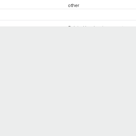
other
ia
Pulpit , Urządzenie przenośne
HTML5
15.01.2014
5%
OTHER
100
MID
P
LAYOUT
MIN. ZAKŁAD (MAKS. ZAKŁAD)
WARIANCJA