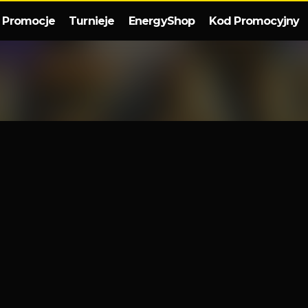
Promocje
Turnieje
EnergyShop
Kod Promocyjny