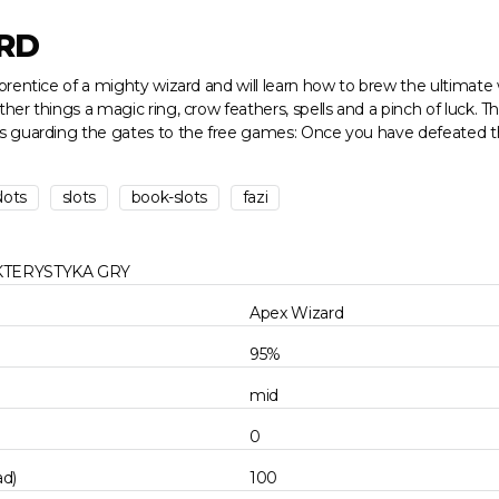
RD
rentice of a mighty wizard and will learn how to brew the ultimate w
er things a magic ring, crow feathers, spells and a pinch of luck. T
 guarding the gates to the free games: Once you have defeated th
slots
slots
book-slots
fazi
TERYSTYKA GRY
Apex Wizard
95%
mid
0
ad)
100