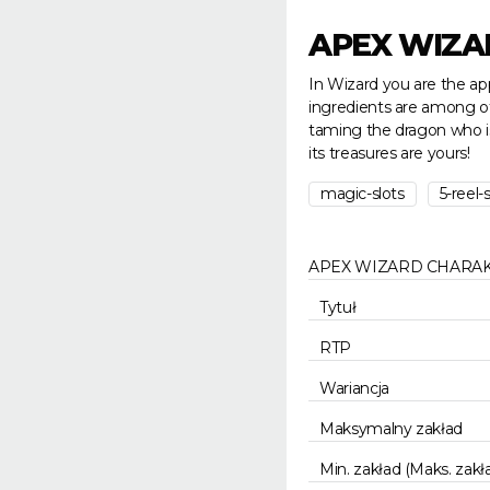
APEX WIZA
In Wizard you are the app
ingredients are among oth
taming the dragon who is
its treasures are yours!
magic-slots
5-reel-
APEX WIZARD CHARAK
Tytuł
RTP
Wariancja
Maksymalny zakład
Min. zakład (Maks. zakł