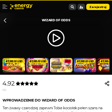
Zarejestruj
WIZARD OF ODDS
87,910.10 USD
87,910.10 USD
Hot
87,910.10 USD
87,910.1
4.92
552
WPROWADZENIE DO WIZARD OF ODDS
Ten żwawy czarodziej zapewni Tobie kociołek pełen szans na