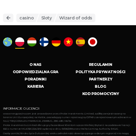
casino
Sloty
Wizard of odds
O NAS
REGULAMIN
ODPOWIEDZIALNA GRA
POLITYKA PRYWATNOŚCI
PORADNIKI
PARTNERZY
KARIERA
BLOG
KOD PROMOCYJNY
INFORMACJE O LICENCJI
www.energycasino.com jest prowadzone przez Probe Investments Limited, spółkę zarejestrowaną na
terenie Unii Europejskiej na Malcie, posiadającą numer rejestracyjny C51749 z zarejestrowanym adresem w
No. 2, TRIQ GERALDU FARRUGIA, ZEBBUG, ZBG 4351, Malta.
Probe Investments Limited oferuje gry hazardowe klientom spoza Wielkiej Brytanii na podstawie licencji
B2C o numerze MGA/B2C/224/2012 wydanej w dniu 01/08/2018 przez Malta Gaming Authority (MGA).
Osoby poniżej 18 roku życia (lub poniżej wieku pełnoletności obowiązującego w danym regionie) nie mogą