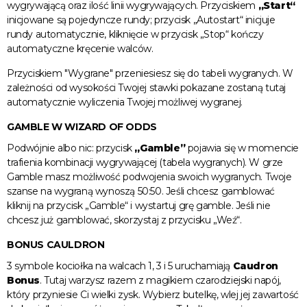
wygrywającą oraz ilość linii wygrywających. Przyciskiem
„Start“
inicjowane są pojedyncze rundy; przycisk „Autostart“ inicjuje
rundy automatycznie, kliknięcie w przycisk „Stop“ kończy
automatyczne kręcenie walców.
Przyciskiem "Wygrane" przeniesiesz się do tabeli wygranych. W
zależności od wysokości Twojej stawki pokazane zostaną tutaj
automatycznie wyliczenia Twojej możliwej wygranej.
GAMBLE W WIZARD OF ODDS
Podwójnie albo nic: przycisk
„Gamble”
pojawia się w momencie
trafienia kombinacji wygrywającej (tabela wygranych). W grze
Gamble masz możliwość podwojenia swoich wygranych. Twoje
szanse na wygraną wynoszą 50:50. Jeśli chcesz gamblować
kliknij na przycisk „Gamble“ i wystartuj grę gamble. Jeśli nie
chcesz już gamblować, skorzystaj z przycisku „Weź“.
BONUS CAULDRON
3 symbole kociołka na walcach 1, 3 i 5 uruchamiają
Caudron
Bonus
. Tutaj warzysz razem z magikiem czarodziejski napój,
który przyniesie Ci wielki zysk. Wybierz butelkę, wlej jej zawartość