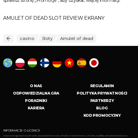
sprawdź stronę „Promocje”, aby uzyskać więcej informacji.
AMULET OF DEAD SLOT REVIEW EKRANY
casino
Sloty
Amulet of dead
O NAS
REGULAMIN
ODPOWIEDZIALNA GRA
POLITYKA PRYWATNOŚCI
PORADNIKI
PARTNERZY
KARIERA
BLOG
KOD PROMOCYJNY
INFORMACJE O LICENCJI
www.energycasino.com jest prowadzone przez Probe Investments Limited, spółkę zarejestrowaną na