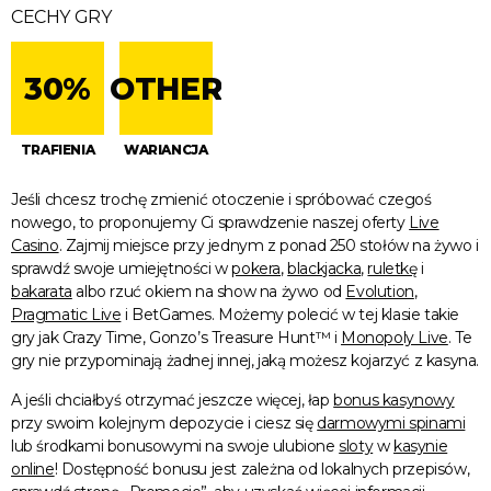
CECHY GRY
30%
OTHER
TRAFIENIA
WARIANCJA
Jeśli chcesz trochę zmienić otoczenie i spróbować czegoś
nowego, to proponujemy Ci sprawdzenie naszej oferty
Live
Casino
. Zajmij miejsce przy jednym z ponad 250 stołów na żywo i
sprawdź swoje umiejętności w
pokera
,
blackjacka
,
ruletkę
i
bakarata
albo rzuć okiem na show na żywo od
Evolution
,
Pragmatic Live
i BetGames. Możemy polecić w tej klasie takie
gry jak Crazy Time, Gonzo’s Treasure Hunt™ i
Monopoly Live
. Te
gry nie przypominają żadnej innej, jaką możesz kojarzyć z kasyna.
A jeśli chciałbyś otrzymać jeszcze więcej, łap
bonus kasynowy
przy swoim kolejnym depozycie i ciesz się
darmowymi spinami
lub środkami bonusowymi na swoje ulubione
sloty
w
kasynie
online
! Dostępność bonusu jest zależna od lokalnych przepisów,