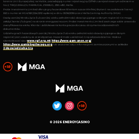
terenie Unii Europejskiej na Malcie, posiadającą numer rejestracyjny C51749 z zarejestrowanym adresem w
No. 2, TRIQ GERALDU FARRUGIA, ZEBBUG, ZBG 4351, Malta.
Probe Investments Limited oferuje gry hazardowe klientom spoza Wielkiej Brytanii na podstawie licencji
B2C o numerze MGA/B2C/224/2012 wydanej w dniu 01/08/2018 przez Malta Gaming Authority (MGA).
Osoby poniżej 18 roku życia (lub poniżej wieku pełnoletności obowiązującego w danym regionie) nie mogą
założyć konta i/lub grać na stronie energycasino.com. Probe Investments Limited zastrzega sobie prawo do
zweryfikowania wieku klienta i zablokowania konta gracza do czasu otrzymania odpowiednich
dokumentów.
Udział w grach hazardowych poniżej 18 roku życia (lub wieku pełnoletności obowiązującego w danym
regionie) jest uważany za przestępstwo. Hazard może uzależniać. Graj odpowiedzialnie. Możesz
skontaktować się z
www.rgf.org.mt
,
https://www.gam-anon.org/
,
https://www.gamblingtherapy.org
lub zapoznać się z informacjami zamieszczonymi w zakładce
Odpowiedzialna Gra
.
© 2026 ENERGYCASINO