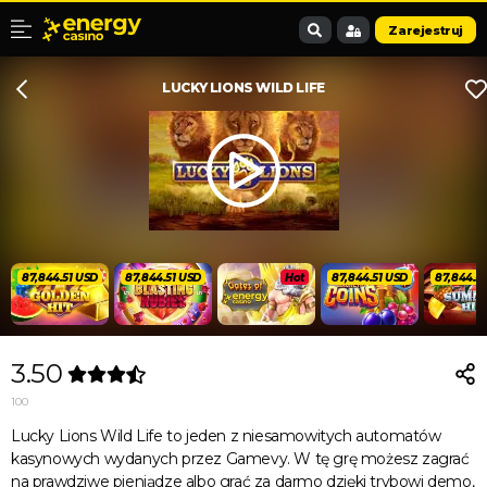
Zarejestruj
LUCKY LIONS WILD LIFE
87,844.51 USD
87,844.51 USD
Hot
87,844.51 USD
87,844.5
3.50
100
Lucky Lions Wild Life to jeden z niesamowitych automatów
kasynowych wydanych przez Gamevy. W tę grę możesz zagrać
na prawdziwe pieniądze albo grać za darmo dzięki trybowi demo,