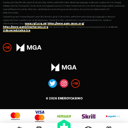
Osoby poniżej 18 roku życia (lub poniżej wieku pełnoletności obowiązującego w danym regionie) nie mogą
założyć konta i/lub grać na stronie energycasino.com. Probe Investments Limited zastrzega sobie prawo do
zweryfikowania wieku klienta i zablokowania konta gracza do czasu otrzymania odpowiednich
dokumentów.
Udział w grach hazardowych poniżej 18 roku życia (lub wieku pełnoletności obowiązującego w danym
regionie) jest uważany za przestępstwo. Hazard może uzależniać. Graj odpowiedzialnie. Możesz
skontaktować się z
www.rgf.org.mt
,
https://www.gam-anon.org/
,
https://www.gamblingtherapy.org
lub zapoznać się z informacjami zamieszczonymi w zakładce
Odpowiedzialna Gra
.
© 2026 ENERGYCASINO