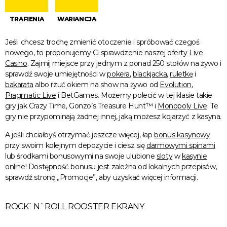
TRAFIENIA
WARIANCJA
Jeśli chcesz trochę zmienić otoczenie i spróbować czegoś
nowego, to proponujemy Ci sprawdzenie naszej oferty
Live
Casino
. Zajmij miejsce przy jednym z ponad 250 stołów na żywo i
sprawdź swoje umiejętności w
pokera
,
blackjacka
,
ruletkę
i
bakarata
albo rzuć okiem na show na żywo od
Evolution
,
Pragmatic Live
i BetGames. Możemy polecić w tej klasie takie
gry jak Crazy Time, Gonzo’s Treasure Hunt™ i
Monopoly Live
. Te
gry nie przypominają żadnej innej, jaką możesz kojarzyć z kasyna.
A jeśli chciałbyś otrzymać jeszcze więcej, łap
bonus kasynowy
przy swoim kolejnym depozycie i ciesz się
darmowymi spinami
lub środkami bonusowymi na swoje ulubione
sloty
w
kasynie
online
! Dostępność bonusu jest zależna od lokalnych przepisów,
sprawdź stronę „Promocje”, aby uzyskać więcej informacji.
ROCK`N`ROLL ROOSTER EKRANY