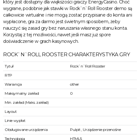
który jest dostępny dla większości graczy EnergyCasino. Choć
wygrane, podobnie jak stawki w Rock`n`Roll Rooster demo są
całkowicie wirtualne i nie mogą zostać przypisane do konta ani
wypłacone, gra za darmo jest świetnym sposobem, żeby
nauczyć się zasad gry bez naruszania własnego stanu konta.
Korzystaj z tej możliwości, nawet jeśli masz już spore
doświadczenie w grach kasynowych.
ROCK`N`ROLL ROOSTER CHARAKTERYSTYKA GRY
Tytuł
Rock`n`Roll Rooster
RTP
Wariancja
other
Maksymalny zakład
0
Min. zakład (Maks. zakład)
Layout
Linie wypłat
Obsługiwane urządzenia
Pulpit , Urządzenie przenośne
Technologia
HTML5