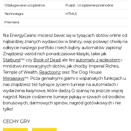
Obsługiwane urządzenia
Pulpit , Urządzenie przenośne
Technologia
HTML5
Premiera
Na EnergyCasino możesz bawić się w tysiącach slotów online od
najbardziej znanych wydawców w branży, więc poświęć chwilę na
odkrycie naszego portfolio i niech bębny automatów zapłoną!
Znajdziesz wśród nich ponadczasowe klasyki, takie jak
Starburst
™ czy
Book of Dead
, ale też
automaty z jackpotem
i
mnóstwo innowacyjnych slotów, jak choćby Imperial Riches,
Temple of Wealth,
Reactoonz
oraz The Dog House
Megaways
™. Poza genialnymi grami o wspaniałych funkcjach u
nas znajdziesz też tętniące życiem turnieje na automatach i
wydarzenia kasynowe, które dadzą Ci szansę na jeszcze więcej
nagród. Nasze codzienne turnieje pękają w szwach od środków
bonusowych, darmowych spinów, nagród gotówkowych i nie
tylko!
CECHY GRY